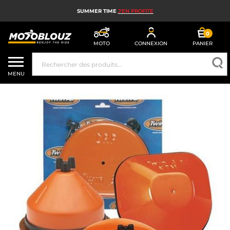
SUMMER TIME
J'EN PROFITE
0
MOTO
CONNEXION
PANIER
CASQUE MOTO
MENU
ÉQUIPEMENT MOTO HOMME
ÉQUIPEMENT MOTO FEMME
MX, ENDURO ET TRIAL
HIGH TECH MOTO
AIRBAG MOTO
PIÈCES MOTO ET OUTILLAGE
ACCESSOIRES MOTO