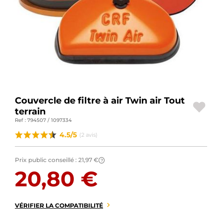
BAGAGERIE MOTO
PNEUS MOTO
SPORTSWEAR
BONS PLANS ET PROMO
CARTES CADEAUX
Couvercle de filtre à air Twin air Tout
terrain
Ref : 794507 / 1097334
FR | EUR €
—
MODIFIER
4.5/5
(2 avis)
MARQUES
Prix public conseillé :
21,97 €
?
CONSEILS
20,80 €
NOUS CONTACTER
VÉRIFIER LA COMPATIBILITÉ