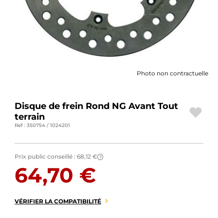
BAGAGERIE MOTO
PNEUS MOTO
SPORTSWEAR
Photo non contractuelle
BONS PLANS ET PROMO
CARTES CADEAUX
Disque de frein Rond NG Avant Tout
terrain
FR | EUR €
—
MODIFIER
Ref : 350754 / 1024201
MARQUES
Prix public conseillé :
68,12 €
?
CONSEILS
64,70 €
NOUS CONTACTER
VÉRIFIER LA COMPATIBILITÉ