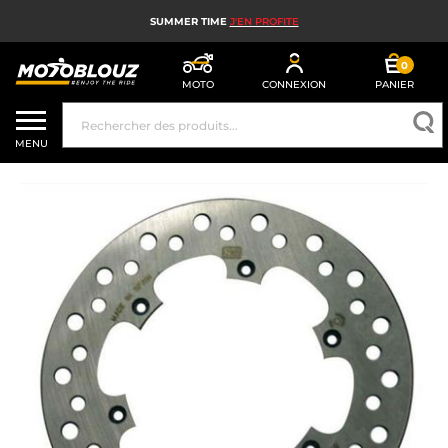
SUMMER TIME
J'EN PROFITE
0
MOTO
CONNEXION
PANIER
CASQUE MOTO
MENU
ÉQUIPEMENT MOTO HOMME
ÉQUIPEMENT MOTO FEMME
MX, ENDURO ET TRIAL
HIGH TECH MOTO
AIRBAG MOTO
PIÈCES MOTO ET OUTILLAGE
ACCESSOIRES MOTO