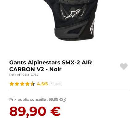
BAGAGERIE MOTO
PNEUS MOTO
SPORTSWEAR
BONS PLANS ET PROMO
CARTES CADEAUX
Gants Alpinestars SMX-2 AIR
CARBON V2 - Noir
Ref : AP10813-C757
FR | EUR €
—
MODIFIER
4.5/5
(32 avis)
MARQUES
Prix public conseillé :
99,95 €
?
CONSEILS
89,90 €
NOUS CONTACTER