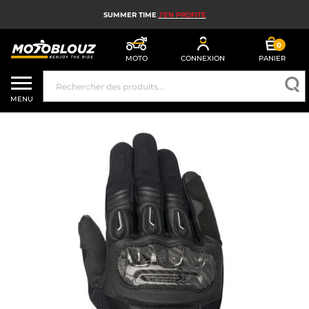
SUMMER TIME
J'EN PROFITE
0
MOTO
CONNEXION
PANIER
CASQUE MOTO
MENU
ÉQUIPEMENT MOTO HOMME
ÉQUIPEMENT MOTO FEMME
MX, ENDURO ET TRIAL
HIGH TECH MOTO
AIRBAG MOTO
PIÈCES MOTO ET OUTILLAGE
ACCESSOIRES MOTO