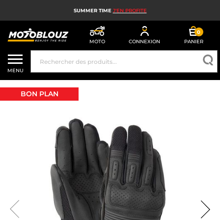
SUMMER TIME
J'EN PROFITE
0
MOTO
CONNEXION
PANIER
CASQUE MOTO
MENU
ÉQUIPEMENT MOTO HOMME
BON PLAN
ÉQUIPEMENT MOTO FEMME
MX, ENDURO ET TRIAL
HIGH TECH MOTO
AIRBAG MOTO
PIÈCES MOTO ET OUTILLAGE
ACCESSOIRES MOTO