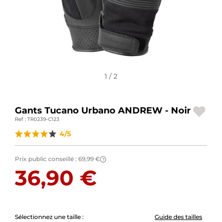
BAGAGERIE MOTO
PNEUS MOTO
SPORTSWEAR
1 / 2
BONS PLANS ET PROMO
CARTES CADEAUX
Gants Tucano Urbano ANDREW - Noir
Ref : TR0239-C123
FR | EUR €
—
MODIFIER
4/5
MARQUES
Prix public conseillé :
69,99 €
?
CONSEILS
36,90 €
NOUS CONTACTER
Sélectionnez une taille :
Guide des tailles