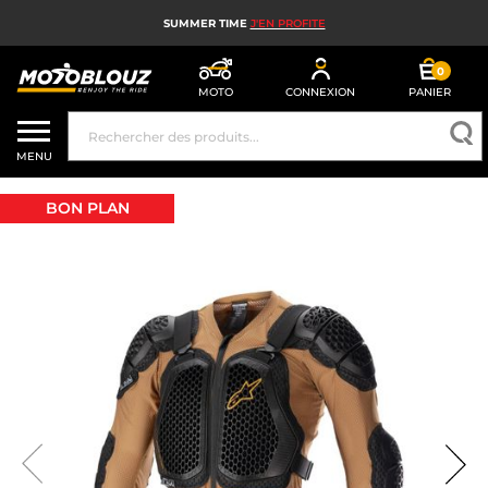
SUMMER TIME
J'EN PROFITE
0
MOTO
CONNEXION
PANIER
CASQUE MOTO
MENU
ÉQUIPEMENT MOTO HOMME
BON PLAN
ÉQUIPEMENT MOTO FEMME
MX, ENDURO ET TRIAL
HIGH TECH MOTO
AIRBAG MOTO
PIÈCES MOTO ET OUTILLAGE
ACCESSOIRES MOTO