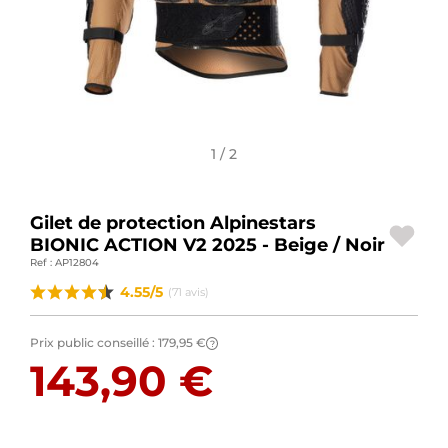
BAGAGERIE MOTO
PNEUS MOTO
SPORTSWEAR
1 / 2
BONS PLANS ET PROMO
CARTES CADEAUX
Gilet de protection Alpinestars
BIONIC ACTION V2 2025 - Beige / Noir
FR | EUR €
—
MODIFIER
Ref : AP12804
MARQUES
4.55/5
(71 avis)
CONSEILS
Prix public conseillé :
179,95 €
?
143,90 €
NOUS CONTACTER