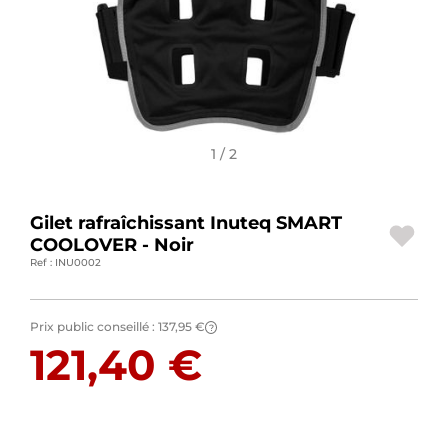
BAGAGERIE MOTO
PNEUS MOTO
SPORTSWEAR
1 / 2
BONS PLANS ET PROMO
CARTES CADEAUX
Gilet rafraîchissant Inuteq SMART
COOLOVER - Noir
FR | EUR €
—
MODIFIER
Ref : INU0002
MARQUES
Prix public conseillé :
137,95 €
?
CONSEILS
121,40 €
NOUS CONTACTER