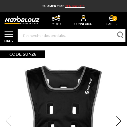
SUMMER TIME
J'EN PROFITE
0
MOTO
CONNEXION
PANIER
CASQUE MOTO
MENU
ÉQUIPEMENT MOTO HOMME
CODE SUN26
ÉQUIPEMENT MOTO FEMME
MX, ENDURO ET TRIAL
HIGH TECH MOTO
AIRBAG MOTO
PIÈCES MOTO ET OUTILLAGE
ACCESSOIRES MOTO