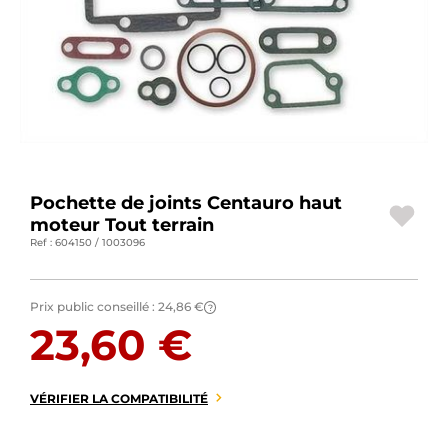
BAGAGERIE MOTO
PNEUS MOTO
SPORTSWEAR
BONS PLANS ET PROMO
CARTES CADEAUX
Pochette de joints Centauro haut
moteur Tout terrain
Ref : 604150 / 1003096
FR | EUR €
—
MODIFIER
MARQUES
Prix public conseillé :
24,86 €
?
23,60 €
CONSEILS
NOUS CONTACTER
VÉRIFIER LA COMPATIBILITÉ