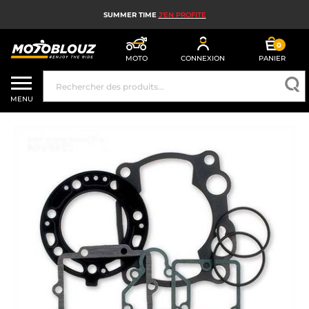
SUMMER TIME
J'EN PROFITE
0
MOTO
CONNEXION
PANIER
CASQUE MOTO
MENU
ÉQUIPEMENT MOTO HOMME
ÉQUIPEMENT MOTO FEMME
MX, ENDURO ET TRIAL
HIGH TECH MOTO
AIRBAG MOTO
PIÈCES MOTO ET OUTILLAGE
ACCESSOIRES MOTO