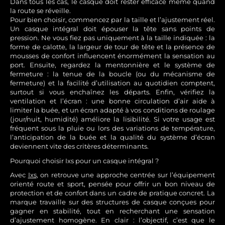
Dans tous les cas, le casque doit rester efficace même quand
la route se réveille.
Pour bien choisir, commencez par la taille et l’ajustement réel.
Un casque intégral doit épouser la tête sans points de
pression. Ne vous fiez pas uniquement à la taille indiquée : la
forme de calotte, la largeur de tour de tête et la présence de
mousses de confort influencent énormément la sensation au
port. Ensuite, regardez la mentonnière et le système de
fermeture : la tenue de la boucle (ou du mécanisme de
fermeture) et la facilité d’utilisation au quotidien comptent,
surtout si vous enchaînez les départs. Enfin, vérifiez la
ventilation et l’écran : une bonne circulation d’air aide à
limiter la buée, et un écran adapté à vos conditions de roulage
(jour/nuit, humidité) améliore la lisibilité. Si votre usage est
fréquent sous la pluie ou lors des variations de température,
l’anticipation de la buée et la qualité du système d’écran
deviennent vite des critères déterminants.
Pourquoi choisir Ixs pour un casque intégral ?
Avec
Ixs
, on retrouve une approche centrée sur l’équipement
orienté route et sport, pensée pour offrir un bon niveau de
protection et de confort dans un cadre de pratique concret. La
marque travaille sur des structures de casque conçues pour
gagner en stabilité, tout en recherchant une sensation
d’ajustement homogène. En clair : l’objectif, c’est que le