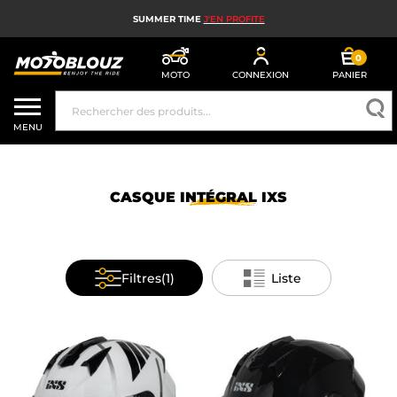
SUMMER TIME
J'EN PROFITE
0
MOTO
CONNEXION
PANIER
CASQUE MOTO
MENU
ÉQUIPEMENT MOTO HOMME
ÉQUIPEMENT MOTO FEMME
CASQUE
INTÉGRAL
IXS
MX, ENDURO ET TRIAL
HIGH TECH MOTO
Filtres
(1)
Liste
AIRBAG MOTO
PIÈCES MOTO ET OUTILLAGE
ACCESSOIRES MOTO