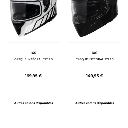
BAGAGERIE MOTO
PNEUS MOTO
SPORTSWEAR
BONS PLANS ET PROMO
IXS
IXS
CARTES CADEAUX
CASQUE INTÉGRAL 217 2.0
CASQUE INTÉGRAL 217 1.0
FR | EUR €
—
MODIFIER
169,95 €
149,95 €
MARQUES
CONSEILS
Autres coloris disponibles
Autres coloris disponibles
NOUS CONTACTER