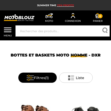
SUMMER TIME
J'EN PROFITE
0
MOTO
CONNEXION
PANIER
CASQUE MOTO
MENU
ÉQUIPEMENT MOTO HOMME
ÉQUIPEMENT MOTO FEMME
BOTTES ET BASKETS MOTO
HOMME
- DXR
MX, ENDURO ET TRIAL
HIGH TECH MOTO
Filtres
(1)
Liste
AIRBAG MOTO
PIÈCES MOTO ET OUTILLAGE
ACCESSOIRES MOTO