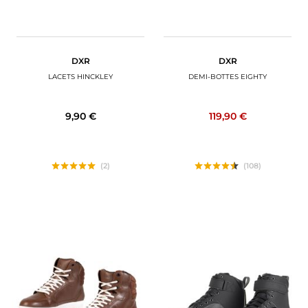
DXR
DXR
LACETS HINCKLEY
DEMI-BOTTES EIGHTY
9,90 €
119,90 €
(2)
(108)