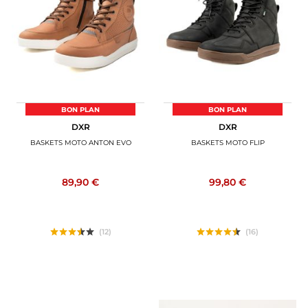
BAGAGERIE MOTO
PNEUS MOTO
SPORTSWEAR
BONS PLANS ET PROMO
BON PLAN
BON PLAN
DXR
DXR
CARTES CADEAUX
BASKETS MOTO ANTON EVO
BASKETS MOTO FLIP
FR | EUR €
—
MODIFIER
89,90 €
99,80 €
MARQUES
CONSEILS
(12)
(16)
NOUS CONTACTER