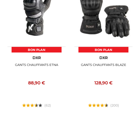
BAGAGERIE MOTO
PNEUS MOTO
SPORTSWEAR
BONS PLANS ET PROMO
BON PLAN
BON PLAN
DXR
DXR
CARTES CADEAUX
GANTS CHAUFFANTS ETNA
GANTS CHAUFFANTS BLAZE
FR | EUR €
—
MODIFIER
88,90 €
128,90 €
MARQUES
CONSEILS
(62)
(200)
NOUS CONTACTER