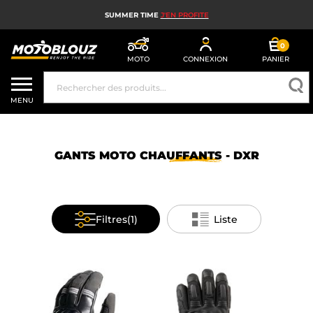
SUMMER TIME
J'EN PROFITE
0
MOTO
CONNEXION
PANIER
CASQUE MOTO
MENU
ÉQUIPEMENT MOTO HOMME
ÉQUIPEMENT MOTO FEMME
GANTS MOTO
CHAUFFANTS
- DXR
MX, ENDURO ET TRIAL
HIGH TECH MOTO
Filtres
(1)
Liste
AIRBAG MOTO
PIÈCES MOTO ET OUTILLAGE
ACCESSOIRES MOTO