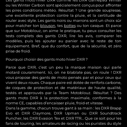
ou les Winter Carbon sont spécialement conçus pour affronter
les pires conditions météo. Résultat ? Une grande souplesse,
une excellente protection contre la pluie, et la certitude de
rouler avec style. Les gants noirs ou marrons sont un choix sûr
pour matcher ton
blouson
, tes
bottes
ou ton casque. Et parce
que sur Motoblouz, on aime le pratique, tu peux consulter les
tests complets des gants DXR, lire les avis, comparer les
modèles, puis les ajouter au panier avec le reste de ton
équipement. Bref, que du confort, que de la sécurité, et zéro
prise de froid.
Pourquoi choisir des gants moto hiver DXR ?
Parce que DXR, c’est un peu la marque maison qui parle
motard couramment. Ici, on ne blablate pas, on roule ! DXR
vous propose des gants de moto pensés par et pour ceux qui
vivent deux-roues. Chaque paire est dotée de renforts carbone,
de coques de protection et de matériaux de haute qualité,
testés et approuvés par la Team Motoblouz. Résultat ? Des
gants moto DXR à la protection maximale, conformes à la
norme CE, capables d’encaisser pluie, froid et vitesse.
Dans la gamme, chacun trouve gant à sa main : les DXR Brapp
Evo et DXR Claymore, DXR Upman ou DXR Soundtrack
Puncher, les DXR Evasion Tex et DXR TTR... Que ce soit pour les
fans de touring, les amateurs de racing ou les puristes du style