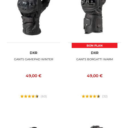
BAGAGERIE MOTO
PNEUS MOTO
SPORTSWEAR
BONS PLANS ET PROMO
BON PLAN
DXR
DXR
CARTES CADEAUX
GANTS GAMEPAD WINTER
GANTS BORGATTI WARM
FR | EUR €
—
MODIFIER
49,00 €
49,00 €
MARQUES
CONSEILS
(60)
(32)
NOUS CONTACTER