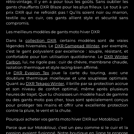
rétro-vintage, il y en a pour tous les goûts. Sans oublier les
gants chauffants DXR Blaze pour les plus frileux. Le tout à un
prix DXR qui ne refroidit pas ! Qu’ils soient noir ou marron,
textile ou en cuir, ces gants allient style et sécurité sans
compromis.
Les meilleurs modèles de gants moto hiver DXR
Dans la
collection DXR
, certains modèles sont de vraies
légendes hivernales. Le
DXR Gamepad Winter
, par exemple,
c’est le gant polyvalent par excellence : souple, résistant, et
confortable pour ton utilisation quotidienne. Le
DXR Winter
Carbon
, lui, ne rigole pas : cuir de chèvre, membrane chaude,
isolation thermique et style racing bien affirmé.
Le
DXR Evasion Tex
joue la carte du touring, avec une
doublure thermique moelleuse et une souplesse optimale.
Quant au
DXR Tekapo Winter
, il brille par sa protection accrue
et son niveau de confort optimal, même après plusieurs
heures de trajet. Que tu choisisses un modèle haut de gamme
ou des gants moto pas cher, tous sont spécialement conçus
pour protéger tes mains et offrir une excellente protection
contre la pluie, le vent et la chute.
Pourquoi acheter vos gants moto hiver DXR sur Motoblouz ?
Parce que sur Motoblouz, c’est un peu comme si le cuir et la
passion avaient fusionné. Notre boutique en ligne te propose