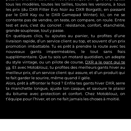
tous les modèles, toutes les tailles, toutes les versions, à tous
les prix (du DXR Fitter Evo Noir au DXR Borgatti, en passant
par le DXR Kay ou le DXR Gamepad Winter). Ici, on ne se
contente pas de vendre, on teste, on compare, on roule. Entre
test et avis, c’est du concret : résistance, confort, étanchéité,
grande souplesse, tout y passe.
En quelques clics, tu ajoutes au panier, tu profites d’une
livraison rapide, d’un service client au top, et souvent d’un prix
promotion imbattable. Tu es prêt à prendre la route avec tes
nouveaux gants imperméables, le tout sans frais
supplémentaire. Que tu sois un motard quotidien, un adepte
du style vintage, ou un pilote de course,
DXR a le gant qui te
va
. Et avec Motoblouz, tu profites des meilleurs gants hiver au
meilleur prix, d’un service client qui assure, et d’un produit qui
te fait garder le sourire, même quand il gèle.
Alors, prêt à affronter le froid ? Enfile tes gants hiver DXR, serre
ta manchette longue, ajuste ton casque, et savoure le plaisir
du bitume avec protection et confort. Chez Motoblouz, on
t’équipe pour l’hiver, et on ne fait jamais les choses à moitié.