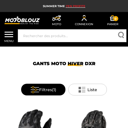
SUMMER TIME
J'EN PROFITE
0
MOTO
CONNEXION
PANIER
CASQUE MOTO
MENU
ÉQUIPEMENT MOTO HOMME
ÉQUIPEMENT MOTO FEMME
GANTS MOTO
HIVER
DXR
MX, ENDURO ET TRIAL
HIGH TECH MOTO
Filtres
(1)
Liste
AIRBAG MOTO
PIÈCES MOTO ET OUTILLAGE
ACCESSOIRES MOTO