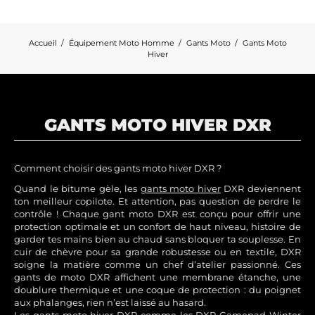
Accueil
Équipement Moto Homme
Gants Moto
Gants Moto
Hiver
GANTS MOTO HIVER DXR
Comment choisir des gants moto hiver DXR ?
Quand le bitume gèle, les
gants moto hiver
DXR deviennent
ton meilleur copilote. Et attention, pas question de perdre le
contrôle ! Chaque gant moto DXR est conçu pour offrir une
protection optimale et un confort de haut niveau, histoire de
garder tes mains bien au chaud sans bloquer ta souplesse. En
cuir de chèvre pour sa grande robustesse ou en textile, DXR
soigne la matière comme un chef d’atelier passionné. Ces
gants de moto DXR affichent une membrane étanche, une
doublure thermique et une coque de protection : du poignet
aux phalanges, rien n’est laissé au hasard.
Les gants moto hiver DXR comme les DXR Gamepad Winter