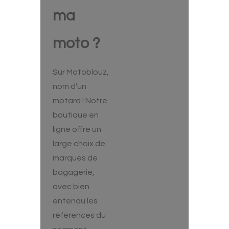
ma
moto ?
Sur Motoblouz,
nom d’un
motard ! Notre
boutique en
ligne offre un
large choix de
marques de
bagagerie,
avec bien
entendu les
références du