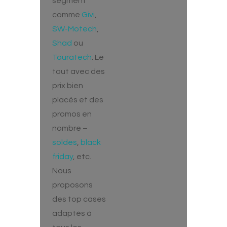
segment
comme
Givi
,
SW-Motech
,
Shad
ou
Touratech
. Le
tout avec des
prix bien
placés et des
promos en
nombre –
soldes
,
black
friday
, etc.
Nous
proposons
des top cases
adaptés à