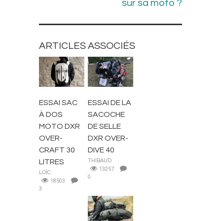
sur sa moto ?
ARTICLES ASSOCIÉS
ACCESSOIRES
ACCESSOIRES
MOTARD
ET PIÈCES
ESSAI SAC
ESSAI DE LA
À DOS
SACOCHE
MOTO DXR
DE SELLE
OVER-
DXR OVER-
CRAFT 30
DIVE 40
LITRES
THIBAUD
13257
LOÏC
0
18503
3
CONSEILS