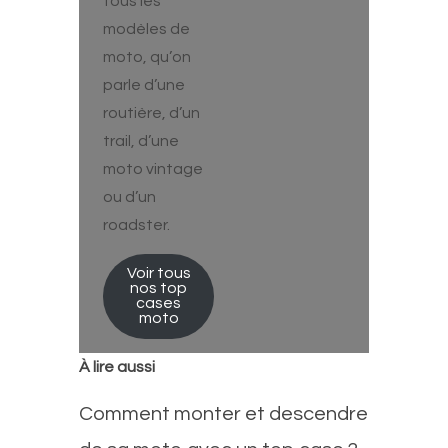
tous les
modèles de
moto, qu’on
parle d’une
routière, d’un
trail, d’une
moto vintage
ou d’un
roadster.
Voir tous
nos top
cases
moto
À lire aussi
Comment monter et descendre