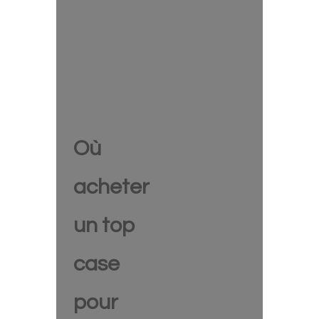
Où
acheter
un top
case
pour