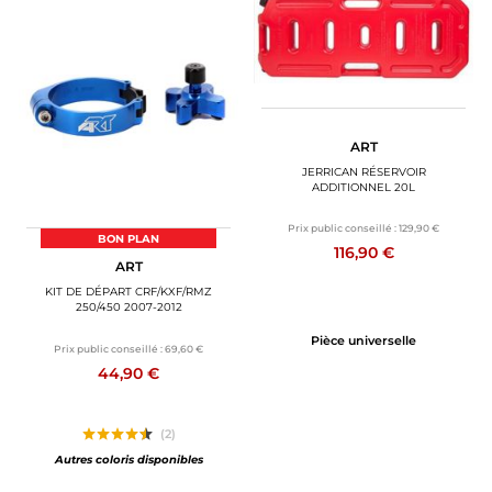
ART
JERRICAN RÉSERVOIR
ADDITIONNEL 20L
Prix public conseillé :
129,90 €
BON PLAN
116,90 €
ART
KIT DE DÉPART CRF/KXF/RMZ
250/450 2007-2012
Pièce universelle
Prix public conseillé :
69,60 €
44,90 €
(2)
Autres coloris disponibles