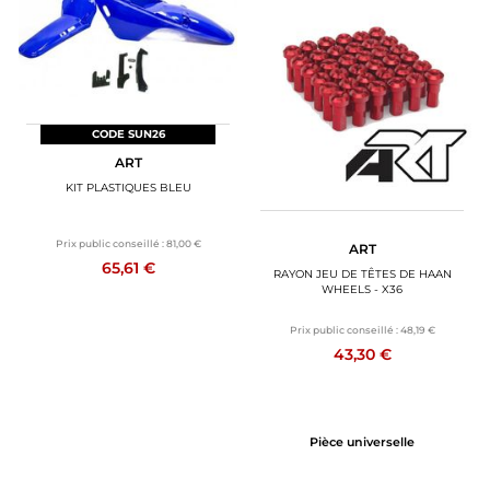
CODE SUN26
ART
KIT PLASTIQUES BLEU
Prix public conseillé :
81,00 €
ART
65,61 €
RAYON JEU DE TÊTES DE HAAN
WHEELS - X36
Prix public conseillé :
48,19 €
43,30 €
Pièce universelle