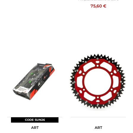
75,60 €
CODE SUN26
ART
ART