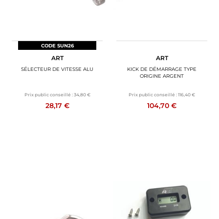
CODE SUN26
ART
ART
SÉLECTEUR DE VITESSE ALU
KICK DE DÉMARRAGE TYPE
ORIGINE ARGENT
Prix public conseillé :
34,80 €
Prix public conseillé :
116,40 €
28,17 €
104,70 €