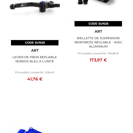
CODE SUN26
ART
BIELLETTE DE SUSPENSION
RENFORCÉE RÉGLABLE - AVEC
CODE SUN26
ALUMINIUM
ART
Prix public conseillé :
214,80 €
LEVIER DE FREIN REPLIABLE
173,97 €
NOIR/VIS BLEU À L'UNITÉ
Prix public conseillé :
51,64 €
41,76 €