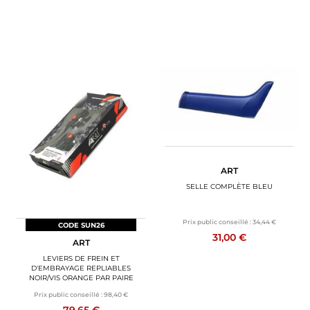
ART
SELLE COMPLÈTE BLEU
Prix public conseillé :
34,44 €
CODE SUN26
31,00 €
ART
LEVIERS DE FREIN ET
D'EMBRAYAGE REPLIABLES
NOIR/VIS ORANGE PAR PAIRE
Prix public conseillé :
98,40 €
79,65 €