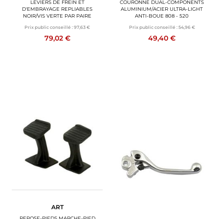
LEVIERS DE FREIN ET
COURONNE DUAL-COMPONENTS
D'EMBRAYAGE REPLIABLES
ALUMINIUM/ACIER ULTRA-LIGHT
NOIR/VIS VERTE PAR PAIRE
ANTI-BOUE 808 - 520
Prix public conseillé :
97,63 €
Prix public conseillé :
54,96 €
79,02 €
49,40 €
ART
REPOSE-PIEDS MARCHE-PIED