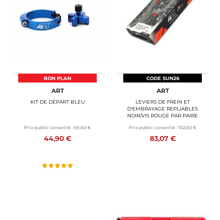
BAGAGERIE MOTO
PNEUS MOTO
SPORTSWEAR
BONS PLANS ET PROMO
BON PLAN
CODE SUN26
ART
ART
CARTES CADEAUX
KIT DE DÉPART BLEU
LEVIERS DE FREIN ET
D'EMBRAYAGE REPLIABLES
NOIR/VIS ROUGE PAR PAIRE
FR | EUR €
—
MODIFIER
Prix public conseillé :
69,60 €
Prix public conseillé :
102,60 €
44,90 €
83,07 €
MARQUES
CONSEILS
NOUS CONTACTER