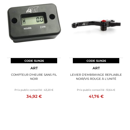
CODE SUN26
CODE SUN26
ART
ART
COMPTEUR D'HEURE SANS FIL
LEVIER D'EMBRAYAGE REPLIABLE
NOIR
NOIR/VIS ROUGE À L'UNITÉ
Prix public conseillé :
43,20 €
Prix public conseillé :
51,64 €
34,92 €
41,76 €