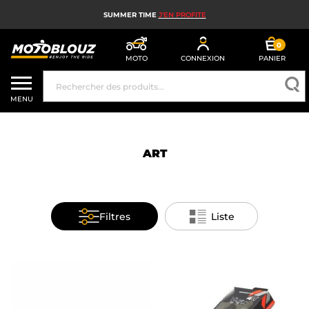
SUMMER TIME
J'EN PROFITE
0
MOTO
CONNEXION
PANIER
CASQUE MOTO
MENU
ÉQUIPEMENT MOTO HOMME
ÉQUIPEMENT MOTO FEMME
ART
MX, ENDURO ET TRIAL
HIGH TECH MOTO
Filtres
Liste
AIRBAG MOTO
PIÈCES MOTO ET OUTILLAGE
ACCESSOIRES MOTO