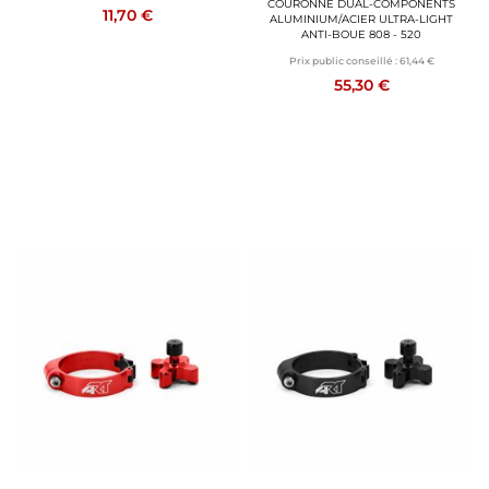
COURONNE DUAL-COMPONENTS
11,70 €
ALUMINIUM/ACIER ULTRA-LIGHT
ANTI-BOUE 808 - 520
Prix public conseillé :
61,44 €
55,30 €