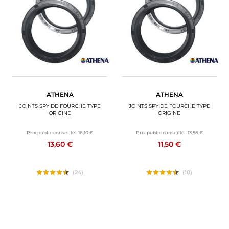
BAGAGERIE MOTO
PNEUS MOTO
SPORTSWEAR
BONS PLANS ET PROMO
ATHENA
ATHENA
CARTES CADEAUX
JOINTS SPY DE FOURCHE TYPE
JOINTS SPY DE FOURCHE TYPE
ORIGINE
ORIGINE
FR | EUR €
—
MODIFIER
Prix public conseillé :
16,10 €
Prix public conseillé :
13,56 €
13,60 €
11,50 €
MARQUES
CONSEILS
(24)
(10)
NOUS CONTACTER