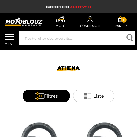
SUMMER TIME
J'EN PROFITE
0
MOTO
CONNEXION
PANIER
CASQUE MOTO
MENU
ÉQUIPEMENT MOTO HOMME
ÉQUIPEMENT MOTO FEMME
ATHENA
MX, ENDURO ET TRIAL
HIGH TECH MOTO
Filtres
Liste
AIRBAG MOTO
PIÈCES MOTO ET OUTILLAGE
ACCESSOIRES MOTO