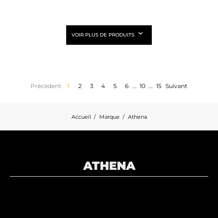
VOIR PLUS DE PRODUITS
Précédent
1
2
3
4
5
6
...
10
...
15
Suivant
Accueil
Marque
Athena
ATHENA