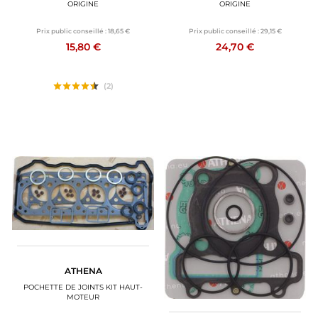
ORIGINE
ORIGINE
Prix public conseillé :
18,65 €
Prix public conseillé :
29,15 €
15,80 €
24,70 €
(2)
ATHENA
POCHETTE DE JOINTS KIT HAUT-
MOTEUR