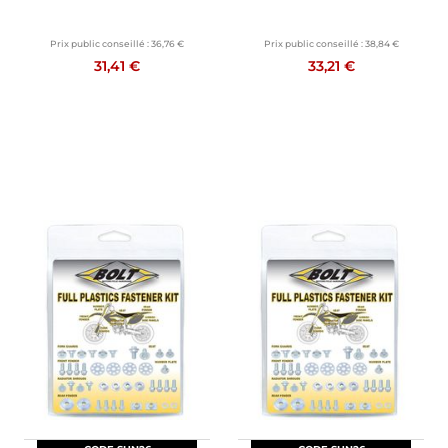
Prix public conseillé :
36,76 €
Prix public conseillé :
38,84 €
31,41 €
33,21 €