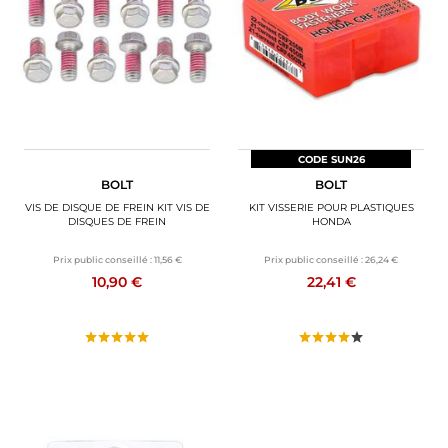
BAGAGERIE MOTO
PNEUS MOTO
SPORTSWEAR
BONS PLANS ET PROMO
CODE SUN26
BOLT
BOLT
CARTES CADEAUX
VIS DE DISQUE DE FREIN KIT VIS DE
KIT VISSERIE POUR PLASTIQUES
DISQUES DE FREIN
HONDA
FR | EUR €
—
MODIFIER
Prix public conseillé :
11,56 €
Prix public conseillé :
26,24 €
10,90 €
22,41 €
MARQUES
CONSEILS
NOUS CONTACTER