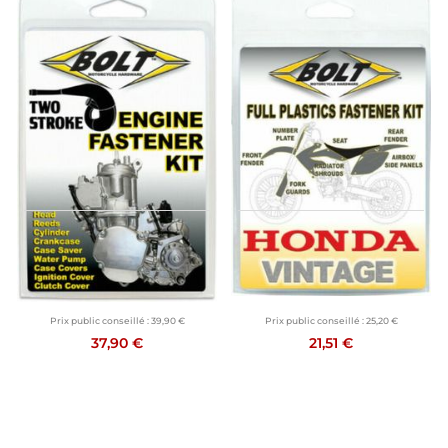
CODE SUN26
BOLT
BOLT
KIT VISSERIE MOTO TT VIS MOTEUR
KIT VISSERIE POUR PLASTIQUES
Prix public conseillé :
39,90 €
Prix public conseillé :
25,20 €
37,90 €
21,51 €