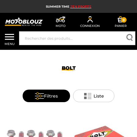
SUMMER TIME
J'EN PROFITE
0
MOTO
CONNEXION
PANIER
CASQUE MOTO
MENU
ÉQUIPEMENT MOTO HOMME
ÉQUIPEMENT MOTO FEMME
BOLT
MX, ENDURO ET TRIAL
HIGH TECH MOTO
Filtres
Liste
AIRBAG MOTO
PIÈCES MOTO ET OUTILLAGE
ACCESSOIRES MOTO