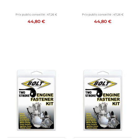
Prix public conseillé :
47,26 €
Prix public conseillé :
47,26 €
44,80 €
44,80 €