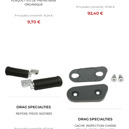
PLAQUETTES DE FREINS BASE
ORGANIQUE
Prix public conseillé :
97,26 €
92,40 €
Prix public conseillé :
10,24 €
9,70 €
DRAG SPECIALTIES
REPOSE-PIEDS 16201839
DRAG SPECIALTIES
CACHE INSPECTION CHAÎNE
Prix public conseillé :
67,44 €