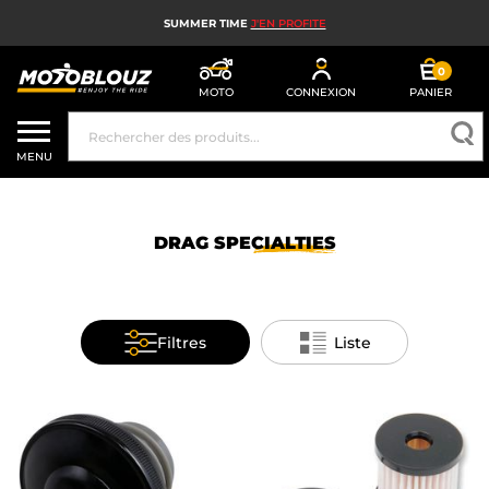
SUMMER TIME
J'EN PROFITE
0
MOTO
CONNEXION
PANIER
CASQUE MOTO
MENU
ÉQUIPEMENT MOTO HOMME
ÉQUIPEMENT MOTO FEMME
DRAG
SPECIALTIES
MX, ENDURO ET TRIAL
HIGH TECH MOTO
Filtres
Liste
AIRBAG MOTO
PIÈCES MOTO ET OUTILLAGE
ACCESSOIRES MOTO