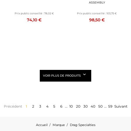
ASSEMBLY
Prix public conseillé :
78,02 €
Prix public conseillé :
103,75 €
74,10 €
98,50 €
VOIR PLUS DE PRODUITS
Précédent
1
2
3
4
5
6
...
10
20
30
40
50
...
59
Suivant
Accueil
Marque
Drag Specialties