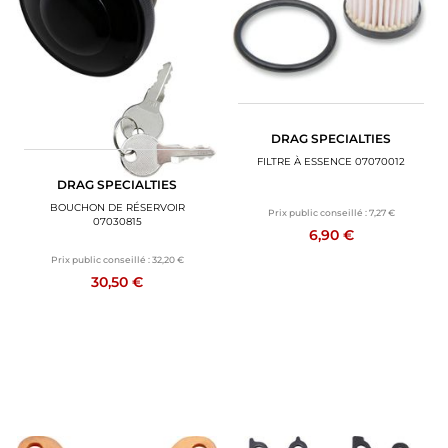
BAGAGERIE MOTO
PNEUS MOTO
SPORTSWEAR
DRAG SPECIALTIES
BONS PLANS ET PROMO
FILTRE À ESSENCE 07070012
DRAG SPECIALTIES
CARTES CADEAUX
BOUCHON DE RÉSERVOIR
Prix public conseillé :
7,27 €
07030815
6,90 €
FR | EUR €
—
MODIFIER
Prix public conseillé :
32,20 €
30,50 €
MARQUES
CONSEILS
NOUS CONTACTER