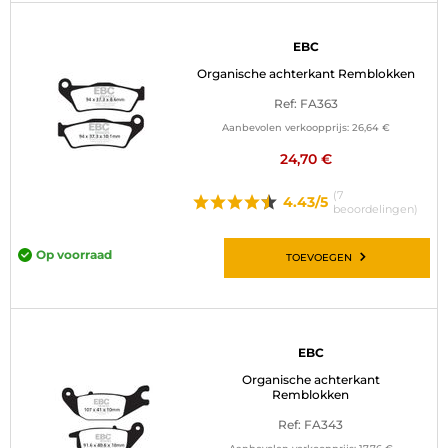
EBC
Organische achterkant Remblokken
Ref: FA363
Aanbevolen verkoopprijs:
26,64 €
24,70 €
(7
4.43/5
beoordelingen)
Op voorraad
TOEVOEGEN
EBC
Organische achterkant
Remblokken
Ref: FA343