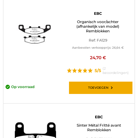
EBC
Organisch voor/achter
(afhankelijk van model)
Remblokken
Ref: FA129
Aanbevolen verkoopprijs:
26,64 €
24,70 €
(2
5/5
beoordelingen)
Op voorraad
TOEVOEGEN
EBC
Sinter Métal Fritté avant
Remblokken