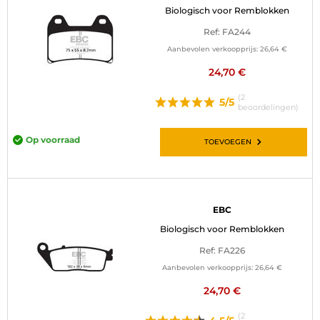
Biologisch voor Remblokken
Ref: FA244
Aanbevolen verkoopprijs:
26,64 €
24,70 €
(2
5/5
beoordelingen)
Op voorraad
TOEVOEGEN
EBC
Biologisch voor Remblokken
Ref: FA226
Aanbevolen verkoopprijs:
26,64 €
24,70 €
(2