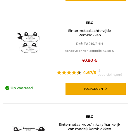
EBC
Sintermetaal achterzijde
Remblokken
Ref: FA214/2HH
Aanbevolen verkoopprijs:
43,88 €
40,80 €
(3
4.67/5
beoordelingen)
Op voorraad
TOEVOEGEN
EBC
Sintermetaal voor/links (afhankelijk
van model) Remblokken