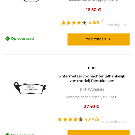
Aanbevolen verkoopprijs:
17,76 €
16,50 €
(2
4.5/5
beoordelingen)
Op voorraad
TOEVOEGEN
EBC
Sintermetaal voor/achter (afhankelijk
van model) Remblokken
Ref: FA196HH
Aanbevolen verkoopprijs:
40,22 €
37,40 €
(9
4.44/5
beoordelingen)