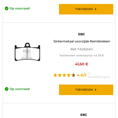
Op voorraad
TOEVOEGEN
EBC
Sintermetaal voorzijde Remblokken
Ref: FA252HH
Aanbevolen verkoopprijs:
44,78 €
41,60 €
(5
4.6/5
beoordelingen)
Op voorraad
TOEVOEGEN
EBC