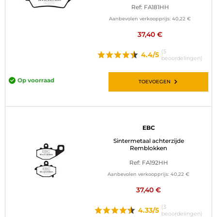
Ref: FA181HH
Aanbevolen verkoopprijs:
40,22 €
37,40 €
(5
4.4/5
beoordelingen)
Op voorraad
TOEVOEGEN
EBC
Sintermetaal achterzijde
Remblokken
Ref: FA192HH
Aanbevolen verkoopprijs:
40,22 €
37,40 €
(3
4.33/5
beoordelingen)