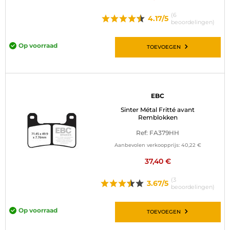
(6
4.17/5
beoordelingen)
Op voorraad
TOEVOEGEN
EBC
Sinter Métal Fritté avant
Remblokken
Ref: FA379HH
Aanbevolen verkoopprijs:
40,22 €
37,40 €
(3
3.67/5
beoordelingen)
Op voorraad
TOEVOEGEN