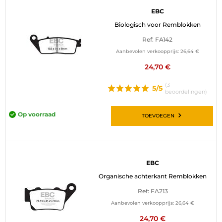
EBC
Biologisch voor Remblokken
Ref: FA142
Aanbevolen verkoopprijs:
26,64 €
24,70 €
(3
5/5
beoordelingen)
Op voorraad
TOEVOEGEN
EBC
Organische achterkant Remblokken
Ref: FA213
Aanbevolen verkoopprijs:
26,64 €
24,70 €