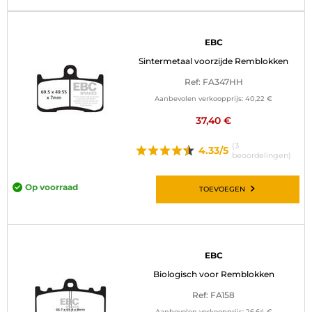
EBC
Sintermetaal voorzijde Remblokken
Ref: FA347HH
Aanbevolen verkoopprijs:
40,22 €
37,40 €
(3
4.33/5
beoordelingen)
Op voorraad
TOEVOEGEN
EBC
Biologisch voor Remblokken
Ref: FA158
Aanbevolen verkoopprijs:
26,64 €