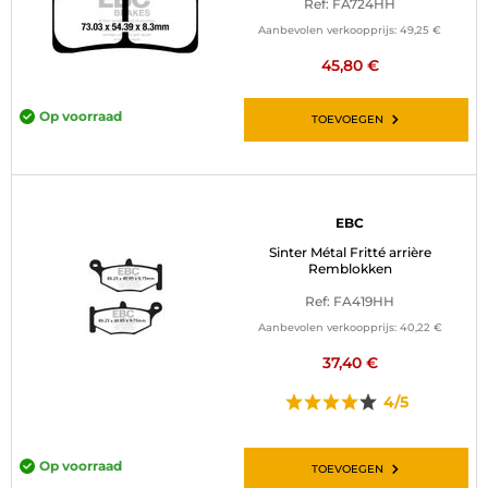
Ref: FA724HH
Aanbevolen verkoopprijs:
49,25 €
45,80 €
Op voorraad
TOEVOEGEN
EBC
Sinter Métal Fritté arrière
Remblokken
Ref: FA419HH
Aanbevolen verkoopprijs:
40,22 €
37,40 €
4/5
Op voorraad
TOEVOEGEN