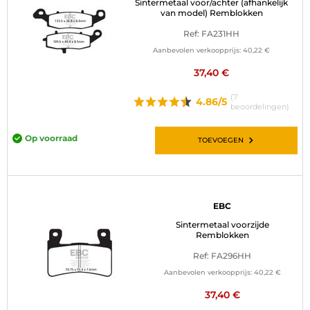
Sintermetaal voor/achter (afhankelijk
van model) Remblokken
Ref: FA231HH
Aanbevolen verkoopprijs:
40,22 €
37,40 €
(7
4.86/5
beoordelingen)
Op voorraad
TOEVOEGEN
EBC
Sintermetaal voorzijde
Remblokken
Ref: FA296HH
Aanbevolen verkoopprijs:
40,22 €
37,40 €