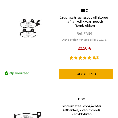
EBC
Organisch rechtsvoor/linksvoor
(afhankelijk van model)
Remblokken
Ref: FA197
Aanbevolen verkoopprijs:
24,23 €
22,50 €
5/5
Op voorraad
TOEVOEGEN
EBC
Sintermetaal voor/achter
(afhankelijk van model)
Remblokken