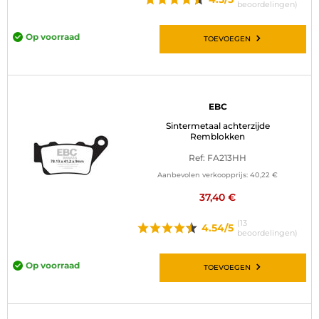
beoordelingen)
Op voorraad
TOEVOEGEN
EBC
Sintermetaal achterzijde
Remblokken
Ref: FA213HH
Aanbevolen verkoopprijs:
40,22 €
37,40 €
(13
4.54/5
beoordelingen)
Op voorraad
TOEVOEGEN