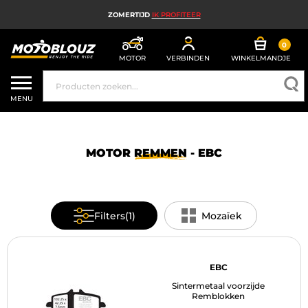
ZOMERTIJD
IK PROFITEER
0
MOTOR
VERBINDEN
WINKELMANDJE
MOTORHELM
MENU
MOTORUITRUSTING HEREN
MOTORUITRUSTING DAMES
MOTOR
REMMEN
- EBC
MX, ENDURO EN TRAIL
HIGH TECH MOTORFIETS
Filters
(1)
Mozaïek
MOTORAIRBAG
MOTORONDERDELEN EN GEREEDSCHAP
EBC
Sintermetaal voorzijde
MOTORACCESSOIRES
Remblokken