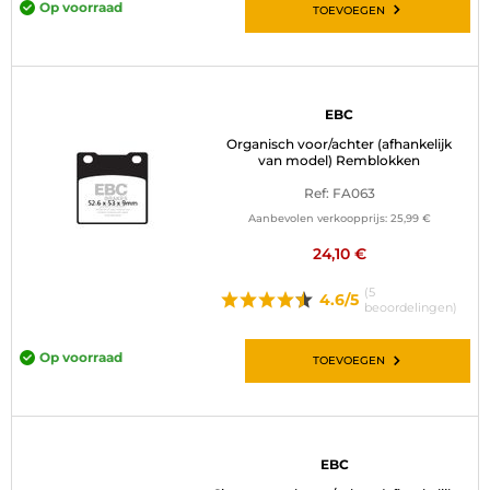
Op voorraad
TOEVOEGEN
EBC
Organisch voor/achter (afhankelijk
van model) Remblokken
Ref: FA063
Aanbevolen verkoopprijs:
25,99 €
24,10 €
(5
4.6/5
beoordelingen)
Op voorraad
TOEVOEGEN
EBC