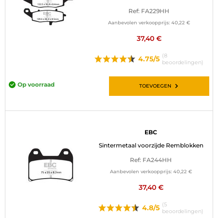
Ref: FA229HH
Aanbevolen verkoopprijs:
40,22 €
37,40 €
(8
4.75/5
beoordelingen)
Op voorraad
TOEVOEGEN
EBC
Sintermetaal voorzijde Remblokken
Ref: FA244HH
Aanbevolen verkoopprijs:
40,22 €
37,40 €
(5
4.8/5
beoordelingen)