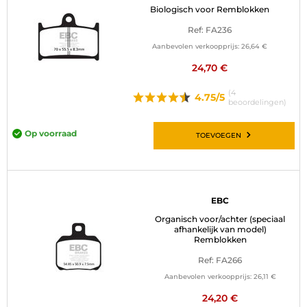
Biologisch voor Remblokken
Ref: FA236
Aanbevolen verkoopprijs:
26,64 €
24,70 €
(4
4.75/5
beoordelingen)
Op voorraad
TOEVOEGEN
EBC
Organisch voor/achter (speciaal
afhankelijk van model)
Remblokken
Ref: FA266
Aanbevolen verkoopprijs:
26,11 €
24,20 €