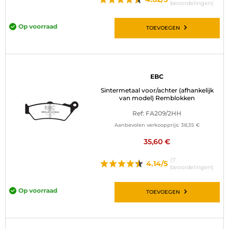
beoordelingen)
Op voorraad
TOEVOEGEN
EBC
Sintermetaal voor/achter (afhankelijk
van model) Remblokken
Ref: FA209/2HH
Aanbevolen verkoopprijs:
38,35 €
35,60 €
(7
4.14/5
beoordelingen)
Op voorraad
TOEVOEGEN