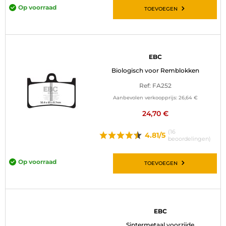
Op voorraad
TOEVOEGEN
EBC
Biologisch voor Remblokken
Ref: FA252
Aanbevolen verkoopprijs:
26,64 €
24,70 €
(16
4.81/5
beoordelingen)
Op voorraad
TOEVOEGEN
EBC
Sintermetaal voorzijde