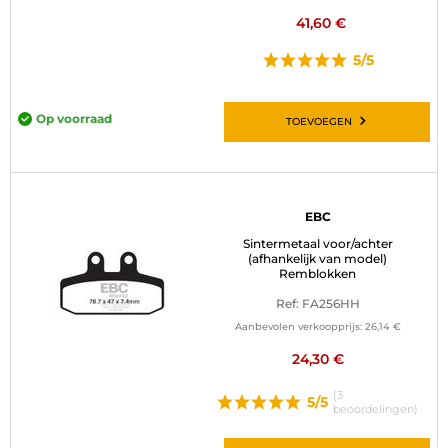
41,60 €
5/5
Op voorraad
TOEVOEGEN
EBC
Sintermetaal voor/achter
(afhankelijk van model)
Remblokken
Ref: FA256HH
Aanbevolen verkoopprijs:
26,14 €
24,30 €
(3
5/5
beoordelingen)