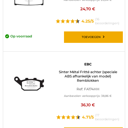
24,70 €
(16
4.25/5
beoordelingen)
Op voorraad
TOEVOEGEN
EBC
Sinter Métal Fritté achter (speciale
ABS afhankelijk van model)
Remblokken
Ref: FA174HH
Aanbevolen verkoopprijs:
38,86 €
36,10 €
(17
4.71/5
beoordelingen)