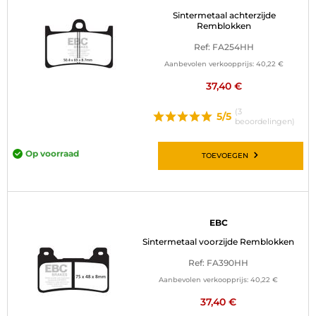
Sintermetaal achterzijde
Remblokken
Ref: FA254HH
Aanbevolen verkoopprijs:
40,22 €
37,40 €
(3
5/5
beoordelingen)
Op voorraad
TOEVOEGEN
EBC
Sintermetaal voorzijde Remblokken
Ref: FA390HH
Aanbevolen verkoopprijs:
40,22 €
37,40 €