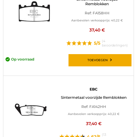
Remblokken
Ref: FA158HH
Aanbevolen verkoopprijs:
40,22 €
37,40 €
(4
5/5
beoordelingen)
Op voorraad
TOEVOEGEN
EBC
Sintermetaal voorzijde Remblokken
Ref: FA142HH
Aanbevolen verkoopprijs:
40,22 €
37,40 €
(13
4.62/5