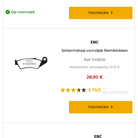
Op voorraad
TOEVOEGEN
EBC
Sintermetaal voorzijde Remblokken
Ref: FA185R
Aanbevolen verkoopprijs:
31,15 €
28,90 €
(4
3.75/5
beoordelingen)
TOEVOEGEN
EBC