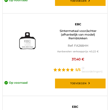
Op voorraad
TOEVOEGEN
EBC
Sintermetaal voor/achter
(afhankelijk van model)
Remblokken
Ref: FA266HH
Aanbevolen verkoopprijs:
40,22 €
37,40 €
(2
5/5
beoordelingen)
Op voorraad
TOEVOEGEN
EBC