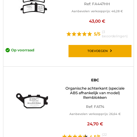
Ref: FA447HH
BAGAGE
Aanbevolen verkoopprijs:
46,28 €
SPORTKLEDING
43,00 €
(3
AANBIEDINGEN EN GOEDE DEALS
5/5
beoordelingen)
CADEAUBONNEN
Op voorraad
TOEVOEGEN
NL | EUR €
—
WIJZIGEN
MERKEN
EBC
Organische achterkant (speciale
CONTACT MET ONS OPNEMEN
ABS afhankelijk van model)
Remblokken
Ref: FA174
Aanbevolen verkoopprijs:
26,64 €
24,70 €
(22
4.5/5