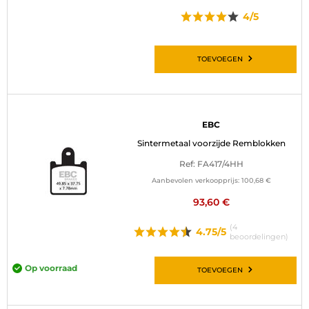
4/5
TOEVOEGEN
EBC
Sintermetaal voorzijde Remblokken
Ref: FA417/4HH
Aanbevolen verkoopprijs:
100,68 €
93,60 €
(4
4.75/5
beoordelingen)
Op voorraad
TOEVOEGEN