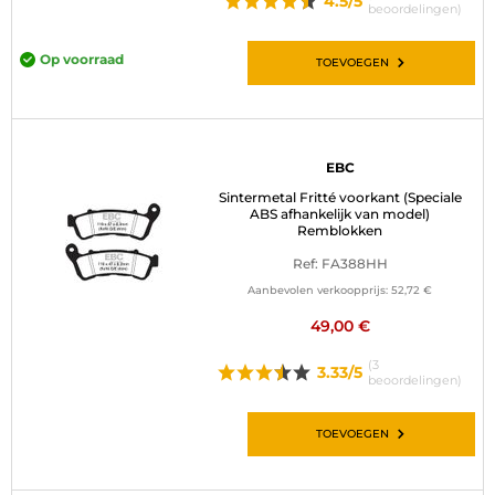
4.5/5
beoordelingen)
Op voorraad
TOEVOEGEN
EBC
Sintermetal Fritté voorkant (Speciale
ABS afhankelijk van model)
Remblokken
Ref: FA388HH
Aanbevolen verkoopprijs:
52,72 €
49,00 €
(3
3.33/5
beoordelingen)
TOEVOEGEN