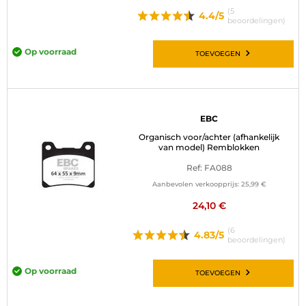
(5
4.4/5
beoordelingen)
Op voorraad
TOEVOEGEN
EBC
Organisch voor/achter (afhankelijk
van model) Remblokken
Ref: FA088
Aanbevolen verkoopprijs:
25,99 €
24,10 €
(6
4.83/5
beoordelingen)
Op voorraad
TOEVOEGEN