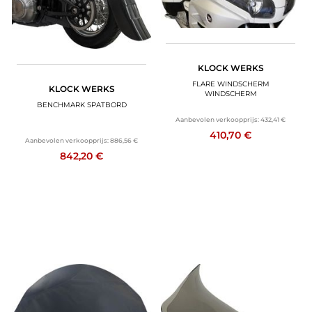
KLOCK WERKS
FLARE WINDSCHERM
KLOCK WERKS
WINDSCHERM
BENCHMARK SPATBORD
Aanbevolen verkoopprijs:
432,41 €
410,70 €
Aanbevolen verkoopprijs:
886,56 €
842,20 €