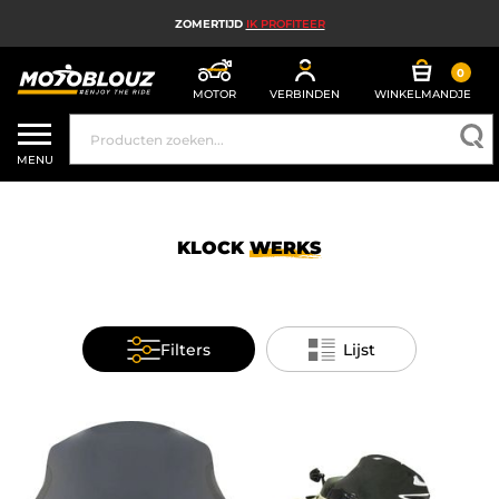
ZOMERTIJD
IK PROFITEER
0
MOTOR
VERBINDEN
WINKELMANDJE
MOTORHELM
MENU
MOTORUITRUSTING HEREN
MOTORUITRUSTING DAMES
KLOCK
WERKS
MX, ENDURO EN TRAIL
HIGH TECH MOTORFIETS
Filters
Lijst
MOTORAIRBAG
MOTORONDERDELEN EN GEREEDSCHAP
MOTORACCESSOIRES