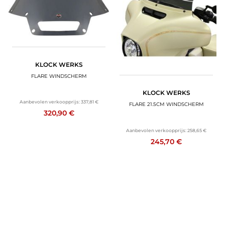
BAGAGE
SPORTKLEDING
AANBIEDINGEN EN GOEDE DEALS
KLOCK WERKS
FLARE WINDSCHERM
CADEAUBONNEN
KLOCK WERKS
NL | EUR €
—
WIJZIGEN
Aanbevolen verkoopprijs:
337,81 €
FLARE 21.5CM WINDSCHERM
320,90 €
MERKEN
Aanbevolen verkoopprijs:
258,65 €
245,70 €
CONTACT MET ONS OPNEMEN