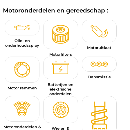
BAGAGE
Motoronderdelen en gereedschap :
SPORTKLEDING
AANBIEDINGEN EN GOEDE DEALS
Olie- en
CADEAUBONNEN
onderhoudsspray
Motoruitlaat
Motorfilters
NL | EUR €
—
WIJZIGEN
MERKEN
Transmissie
CONTACT MET ONS OPNEMEN
Batterijen en
Motor remmen
elektrische
onderdelen
Motoronderdelen &
Wielen &