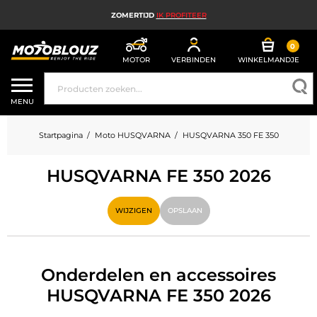
ZOMERTIJD
IK PROFITEER
0
MOTOR
VERBINDEN
WINKELMANDJE
MOTORHELM
MENU
MOTORUITRUSTING HEREN
Startpagina
Moto HUSQVARNA
HUSQVARNA 350 FE 350
MOTORUITRUSTING DAMES
HUSQVARNA FE 350 2026
MX, ENDURO EN TRAIL
HIGH TECH MOTORFIETS
WIJZIGEN
OPSLAAN
MOTORAIRBAG
MOTORONDERDELEN EN GEREEDSCHAP
Onderdelen en accessoires
HUSQVARNA FE 350 2026
MOTORACCESSOIRES