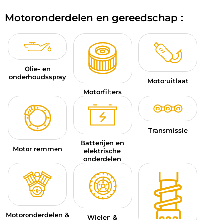
BAGAGE
Motoronderdelen en gereedschap :
SPORTKLEDING
AANBIEDINGEN EN GOEDE DEALS
Olie- en
CADEAUBONNEN
onderhoudsspray
Motoruitlaat
Motorfilters
NL | EUR €
—
WIJZIGEN
MERKEN
Transmissie
CONTACT MET ONS OPNEMEN
Batterijen en
Motor remmen
elektrische
onderdelen
Motoronderdelen &
Wielen &