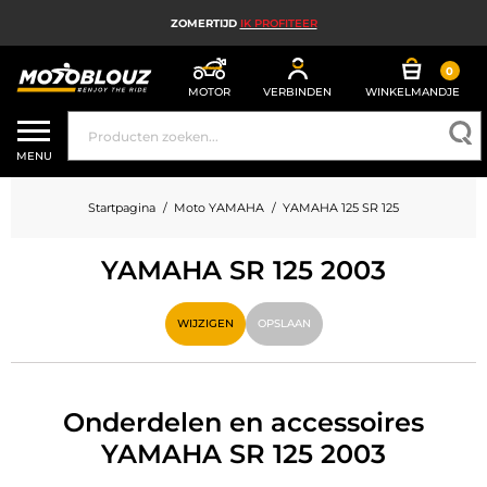
ZOMERTIJD
IK PROFITEER
0
MOTOR
VERBINDEN
WINKELMANDJE
MOTORHELM
MENU
MOTORUITRUSTING HEREN
Startpagina
Moto YAMAHA
YAMAHA 125 SR 125
MOTORUITRUSTING DAMES
YAMAHA SR 125 2003
MX, ENDURO EN TRAIL
HIGH TECH MOTORFIETS
WIJZIGEN
OPSLAAN
MOTORAIRBAG
MOTORONDERDELEN EN GEREEDSCHAP
Onderdelen en accessoires
YAMAHA SR 125 2003
MOTORACCESSOIRES