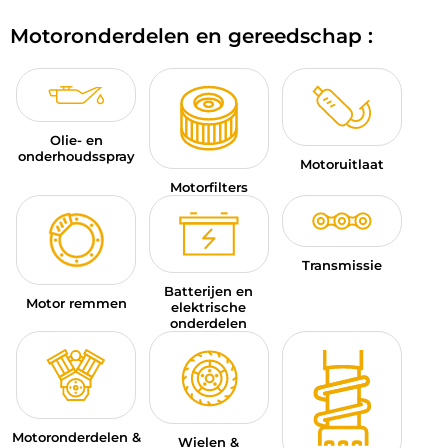
BAGAGE
Motoronderdelen en gereedschap :
SPORTKLEDING
AANBIEDINGEN EN GOEDE DEALS
Olie- en
CADEAUBONNEN
onderhoudsspray
Motoruitlaat
Motorfilters
NL | EUR €
—
WIJZIGEN
MERKEN
Transmissie
CONTACT MET ONS OPNEMEN
Batterijen en
Motor remmen
elektrische
onderdelen
Motoronderdelen &
Wielen &