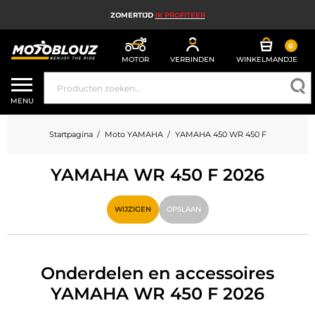
ZOMERTIJD
IK PROFITEER
0
MOTOR
VERBINDEN
WINKELMANDJE
MOTORHELM
MENU
MOTORUITRUSTING HEREN
Startpagina
Moto YAMAHA
YAMAHA 450 WR 450 F
MOTORUITRUSTING DAMES
YAMAHA WR 450 F 2026
MX, ENDURO EN TRAIL
HIGH TECH MOTORFIETS
WIJZIGEN
OPSLAAN
MOTORAIRBAG
MOTORONDERDELEN EN GEREEDSCHAP
Onderdelen en accessoires
YAMAHA WR 450 F 2026
MOTORACCESSOIRES