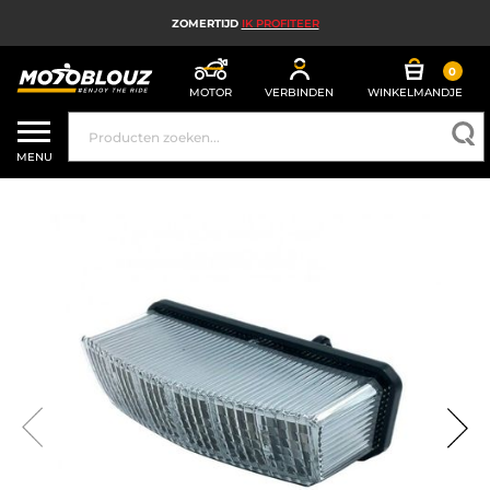
ZOMERTIJD
IK PROFITEER
0
MOTOR
VERBINDEN
WINKELMANDJE
MOTORHELM
MENU
MOTORUITRUSTING HEREN
MOTORUITRUSTING DAMES
MX, ENDURO EN TRAIL
HIGH TECH MOTORFIETS
MOTORAIRBAG
MOTORONDERDELEN EN GEREEDSCHAP
MOTORACCESSOIRES