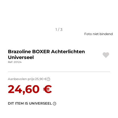
BAGAGE
SPORTKLEDING
AANBIEDINGEN EN GOEDE DEALS
1 / 3
Foto niet bindend
CADEAUBONNEN
Brazoline BOXER Achterlichten
NL | EUR €
—
WIJZIGEN
Universeel
Ref: 20124
MERKEN
CONTACT MET ONS OPNEMEN
Aanbevolen prijs:
25,90 €
?
24,60 €
DIT ITEM IS UNIVERSEEL
?