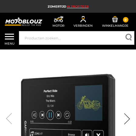
ZOMERTIJD
IK PROFITEER
0
MOTOR
VERBINDEN
WINKELMANDJE
MOTORHELM
MENU
MOTORUITRUSTING HEREN
MOTORUITRUSTING DAMES
MX, ENDURO EN TRAIL
HIGH TECH MOTORFIETS
MOTORAIRBAG
MOTORONDERDELEN EN GEREEDSCHAP
MOTORACCESSOIRES