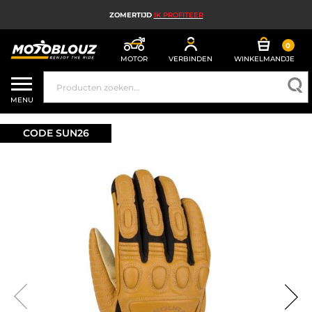
ZOMERTIJD
IK PROFITEER
0
MOTOR
VERBINDEN
WINKELMANDJE
MOTORHELM
MENU
MOTORUITRUSTING HEREN
CODE SUN26
MOTORUITRUSTING DAMES
MX, ENDURO EN TRAIL
HIGH TECH MOTORFIETS
MOTORAIRBAG
MOTORONDERDELEN EN GEREEDSCHAP
MOTORACCESSOIRES