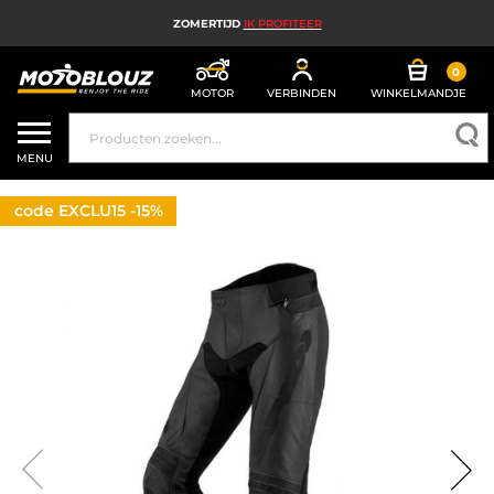
ZOMERTIJD
IK PROFITEER
0
MOTOR
VERBINDEN
WINKELMANDJE
MOTORHELM
MENU
MOTORUITRUSTING HEREN
code EXCLU15 -15%
MOTORUITRUSTING DAMES
MX, ENDURO EN TRAIL
HIGH TECH MOTORFIETS
MOTORAIRBAG
MOTORONDERDELEN EN GEREEDSCHAP
MOTORACCESSOIRES