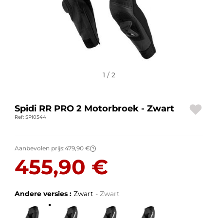
BAGAGE
SPORTKLEDING
AANBIEDINGEN EN GOEDE DEALS
1 / 2
CADEAUBONNEN
NL | EUR €
—
WIJZIGEN
Spidi RR PRO 2 Motorbroek - Zwart
Ref: SPI0544
MERKEN
CONTACT MET ONS OPNEMEN
Aanbevolen prijs:
479,90 €
?
455,90 €
Andere versies :
Zwart
- Zwart