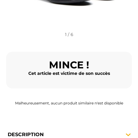
BAGAGERIE MOTO
PNEUS MOTO
SPORTSWEAR
1 / 6
BONS PLANS ET PROMO
MINCE !
CARTES CADEAUX
Cet article est victime de son succès
FR | EUR €
—
MODIFIER
MARQUES
CONSEILS
Malheureusement, aucun produit similaire n'est disponible
NOUS CONTACTER
DESCRIPTION