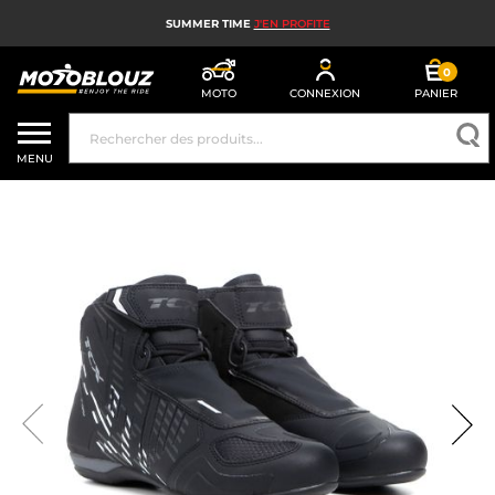
SUMMER TIME
J'EN PROFITE
0
MOTO
CONNEXION
PANIER
CASQUE MOTO
MENU
ÉQUIPEMENT MOTO HOMME
ÉQUIPEMENT MOTO FEMME
MX, ENDURO ET TRIAL
HIGH TECH MOTO
AIRBAG MOTO
PIÈCES MOTO ET OUTILLAGE
ACCESSOIRES MOTO