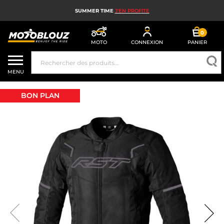
SUMMER TIME
J'EN PROFITE
0
MOTO
CONNEXION
PANIER
CASQUE MOTO
MENU
ÉQUIPEMENT MOTO HOMME
BON PLAN
ÉQUIPEMENT MOTO FEMME
MX, ENDURO ET TRIAL
HIGH TECH MOTO
AIRBAG MOTO
PIÈCES MOTO ET OUTILLAGE
ACCESSOIRES MOTO