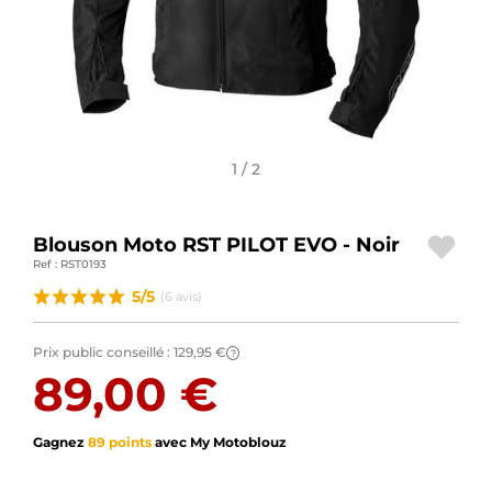
BAGAGERIE MOTO
PNEUS MOTO
SPORTSWEAR
1 / 2
BONS PLANS ET PROMO
CARTES CADEAUX
Blouson Moto RST PILOT EVO - Noir
Ref : RST0193
FR | EUR €
—
MODIFIER
5/5
(6 avis)
MARQUES
Prix public conseillé :
129,95 €
?
CONSEILS
89,00 €
NOUS CONTACTER
Gagnez
89 points
avec My Motoblouz