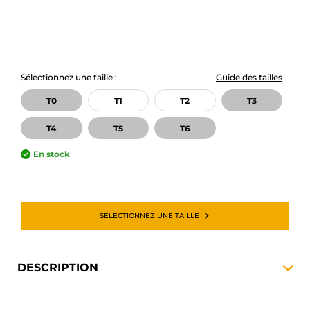
Sélectionnez une taille :
Guide des tailles
T0
T1
T2
T3
T4
T5
T6
En stock
SÉLECTIONNEZ UNE TAILLE
DESCRIPTION