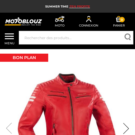
SUMMER TIME
J'EN PROFITE
0
MOTO
CONNEXION
PANIER
CASQUE MOTO
MENU
ÉQUIPEMENT MOTO HOMME
BON PLAN
ÉQUIPEMENT MOTO FEMME
MX, ENDURO ET TRIAL
HIGH TECH MOTO
AIRBAG MOTO
PIÈCES MOTO ET OUTILLAGE
ACCESSOIRES MOTO