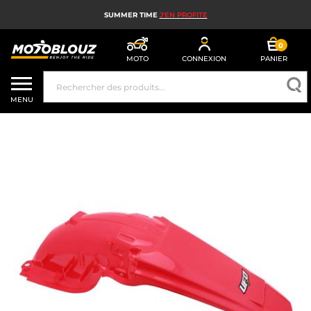
SUMMER TIME
J'EN PROFITE
0
MOTO
CONNEXION
PANIER
CASQUE MOTO
MENU
ÉQUIPEMENT MOTO HOMME
ÉQUIPEMENT MOTO FEMME
MX, ENDURO ET TRIAL
HIGH TECH MOTO
AIRBAG MOTO
PIÈCES MOTO ET OUTILLAGE
ACCESSOIRES MOTO