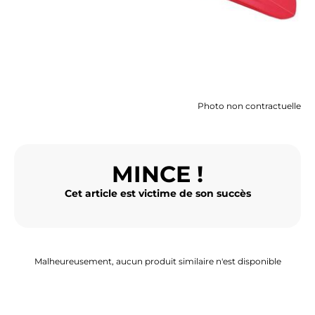
BAGAGERIE MOTO
PNEUS MOTO
SPORTSWEAR
Photo non contractuelle
BONS PLANS ET PROMO
CARTES CADEAUX
MINCE !
FR | EUR €
—
MODIFIER
Cet article est victime de son succès
MARQUES
CONSEILS
Malheureusement, aucun produit similaire n'est disponible
NOUS CONTACTER