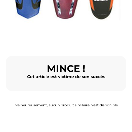
BAGAGERIE MOTO
PNEUS MOTO
SPORTSWEAR
BONS PLANS ET PROMO
CARTES CADEAUX
MINCE !
FR | EUR €
—
MODIFIER
Cet article est victime de son succès
MARQUES
CONSEILS
Malheureusement, aucun produit similaire n'est disponible
NOUS CONTACTER