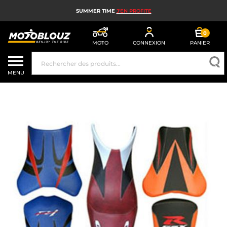
SUMMER TIME
J'EN PROFITE
0
MOTO
CONNEXION
PANIER
CASQUE MOTO
MENU
ÉQUIPEMENT MOTO HOMME
ÉQUIPEMENT MOTO FEMME
MX, ENDURO ET TRIAL
HIGH TECH MOTO
AIRBAG MOTO
PIÈCES MOTO ET OUTILLAGE
ACCESSOIRES MOTO