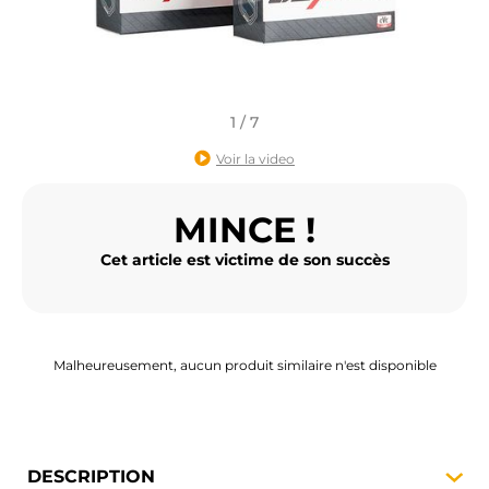
BAGAGERIE MOTO
PNEUS MOTO
SPORTSWEAR
1 / 7
Voir la video
BONS PLANS ET PROMO
MINCE !
CARTES CADEAUX
Cet article est victime de son succès
FR | EUR €
—
MODIFIER
MARQUES
CONSEILS
Malheureusement, aucun produit similaire n'est disponible
NOUS CONTACTER
DESCRIPTION