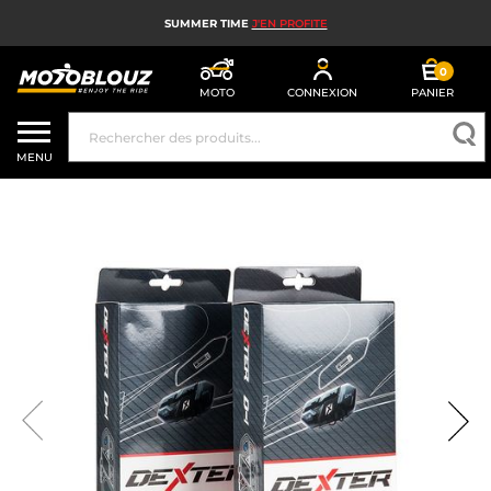
SUMMER TIME
J'EN PROFITE
0
MOTO
CONNEXION
PANIER
CASQUE MOTO
MENU
ÉQUIPEMENT MOTO HOMME
ÉQUIPEMENT MOTO FEMME
MX, ENDURO ET TRIAL
HIGH TECH MOTO
AIRBAG MOTO
PIÈCES MOTO ET OUTILLAGE
ACCESSOIRES MOTO