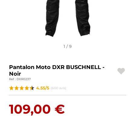
BAGAGERIE MOTO
PNEUS MOTO
SPORTSWEAR
1 / 9
BONS PLANS ET PROMO
CARTES CADEAUX
Pantalon Moto DXR BUSCHNELL -
Noir
FR | EUR €
—
MODIFIER
Ref : DXR0237
MARQUES
4.55/5
(600 avis)
CONSEILS
109,00 €
NOUS CONTACTER