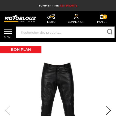
SUMMER TIME
J'EN PROFITE
0
MOTO
CONNEXION
PANIER
CASQUE MOTO
MENU
ÉQUIPEMENT MOTO HOMME
BON PLAN
ÉQUIPEMENT MOTO FEMME
MX, ENDURO ET TRIAL
HIGH TECH MOTO
AIRBAG MOTO
PIÈCES MOTO ET OUTILLAGE
ACCESSOIRES MOTO