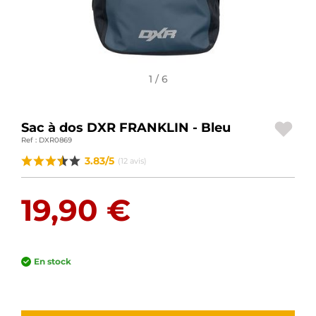
BAGAGERIE MOTO
PNEUS MOTO
SPORTSWEAR
1 / 6
BONS PLANS ET PROMO
Sac à dos DXR FRANKLIN - Bleu
CARTES CADEAUX
Ref : DXR0869
3.83/5
(12 avis)
FR | EUR €
—
MODIFIER
19,90 €
MARQUES
CONSEILS
En stock
NOUS CONTACTER