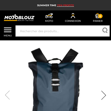
SUMMER TIME
J'EN PROFITE
0
MOTO
CONNEXION
PANIER
CASQUE MOTO
MENU
ÉQUIPEMENT MOTO HOMME
ÉQUIPEMENT MOTO FEMME
MX, ENDURO ET TRIAL
HIGH TECH MOTO
AIRBAG MOTO
PIÈCES MOTO ET OUTILLAGE
ACCESSOIRES MOTO