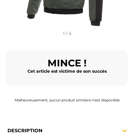
BAGAGERIE MOTO
PNEUS MOTO
SPORTSWEAR
1 / 4
BONS PLANS ET PROMO
MINCE !
CARTES CADEAUX
Cet article est victime de son succès
FR | EUR €
—
MODIFIER
MARQUES
CONSEILS
Malheureusement, aucun produit similaire n'est disponible
NOUS CONTACTER
DESCRIPTION