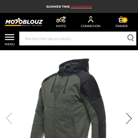
SUMMER TIME
J'EN PROFITE
0
MOTO
CONNEXION
PANIER
CASQUE MOTO
MENU
ÉQUIPEMENT MOTO HOMME
ÉQUIPEMENT MOTO FEMME
MX, ENDURO ET TRIAL
HIGH TECH MOTO
AIRBAG MOTO
PIÈCES MOTO ET OUTILLAGE
ACCESSOIRES MOTO