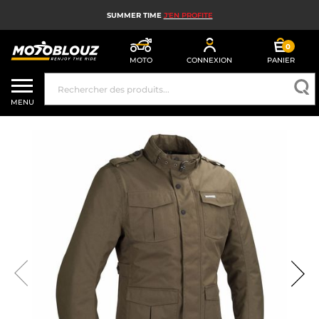
SUMMER TIME
J'EN PROFITE
0
MOTO
CONNEXION
PANIER
CASQUE MOTO
MENU
ÉQUIPEMENT MOTO HOMME
ÉQUIPEMENT MOTO FEMME
MX, ENDURO ET TRIAL
HIGH TECH MOTO
AIRBAG MOTO
PIÈCES MOTO ET OUTILLAGE
ACCESSOIRES MOTO