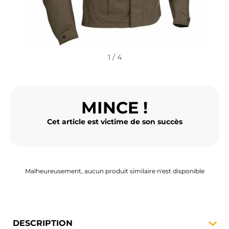
BAGAGERIE MOTO
PNEUS MOTO
SPORTSWEAR
1 / 4
BONS PLANS ET PROMO
MINCE !
CARTES CADEAUX
Cet article est victime de son succès
FR | EUR €
—
MODIFIER
MARQUES
CONSEILS
Malheureusement, aucun produit similaire n'est disponible
NOUS CONTACTER
DESCRIPTION