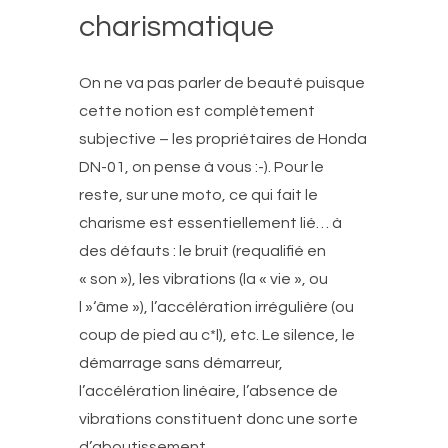
charismatique
On ne va pas parler de beauté puisque
cette notion est complètement
subjective – les propriétaires de Honda
DN-01, on pense à vous :-). Pour le
reste, sur une moto, ce qui fait le
charisme est essentiellement lié… à
des défauts : le bruit (requalifié en
« son »), les vibrations (la « vie », ou
l »‘âme »), l’accélération irrégulière (ou
coup de pied au c*l), etc. Le silence, le
démarrage sans démarreur,
l’accélération linéaire, l’absence de
vibrations constituent donc une sorte
d’aboutissement.