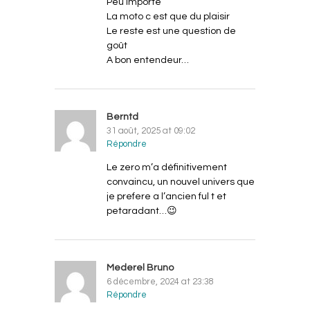
Peu importe
La moto c est que du plaisir
Le reste est une question de
goût
A bon entendeur…
Berntd
31 août, 2025 at 09:02
Répondre
Le zero m’a définitivement
convaincu, un nouvel univers que
je prefere a l’ancien ful t et
petaradant…😉
Mederel Bruno
6 décembre, 2024 at 23:38
Répondre