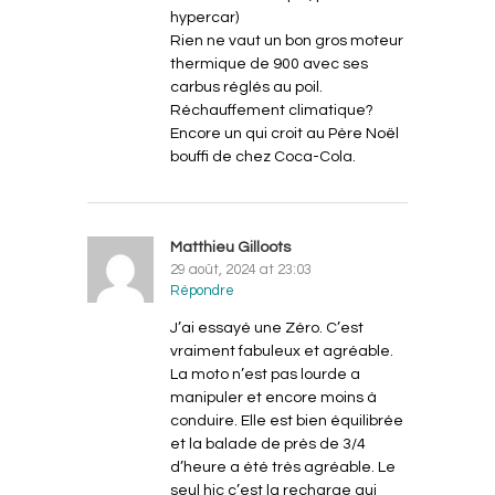
hypercar)
Rien ne vaut un bon gros moteur
thermique de 900 avec ses
carbus réglés au poil.
Réchauffement climatique?
Encore un qui croit au Père Noël
bouffi de chez Coca-Cola.
Matthieu Gilloots
29 août, 2024 at 23:03
Répondre
J’ai essayé une Zéro. C’est
vraiment fabuleux et agréable.
La moto n’est pas lourde a
manipuler et encore moins à
conduire. Elle est bien équilibrée
et la balade de près de 3/4
d’heure a été très agréable. Le
seul hic c’est la recharge qui