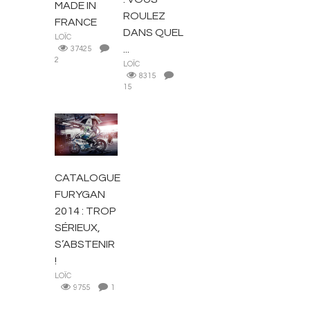
MADE IN
ROULEZ
FRANCE
DANS QUEL
LOÏC
...
37425
2
LOÏC
8315
15
ACTUALITÉS
CATALOGUE
FURYGAN
2014 : TROP
SÉRIEUX,
S’ABSTENIR
!
LOÏC
9755
1