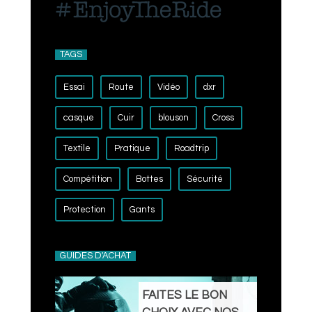
TAGS
Essai
Route
Vidéo
dxr
casque
Cuir
blouson
Cross
Textile
Pratique
Roadtrip
Compétition
Bottes
Sécurité
Protection
Gants
GUIDES D'ACHAT
FAITES LE BON