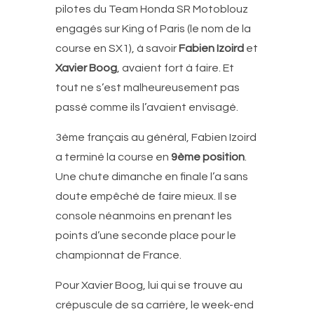
pilotes du Team Honda SR Motoblouz
engagés sur King of Paris (le nom de la
course en SX1), à savoir
Fabien Izoird
et
Xavier Boog
, avaient fort à faire. Et
tout ne s’est malheureusement pas
passé comme ils l’avaient envisagé.
3ème français au général, Fabien Izoird
a terminé la course en
9ème position
.
Une chute dimanche en finale l’a sans
doute empêché de faire mieux. Il se
console néanmoins en prenant les
points d’une seconde place pour le
championnat de France.
Pour Xavier Boog, lui qui se trouve au
crépuscule de sa carrière, le week-end