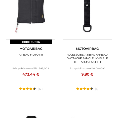
BAGAGERIE MOTO
PNEUS MOTO
SPORTSWEAR
BONS PLANS ET PROMO
CODE SUN26
MOTOAIRBAG
MOTOAIRBAG
CARTES CADEAUX
AIRBAG MOTO M1
ACCESSOIRE AIRBAG ANNEAU
D'ATTACHE SANGLE INVISIBLE
FIXEE SOUS LA SELLE
FR | EUR €
—
MODIFIER
Prix public conseillé :
549,00 €
Prix public conseillé :
10,00 €
473,44 €
9,80 €
MARQUES
CONSEILS
(17)
(3)
NOUS CONTACTER