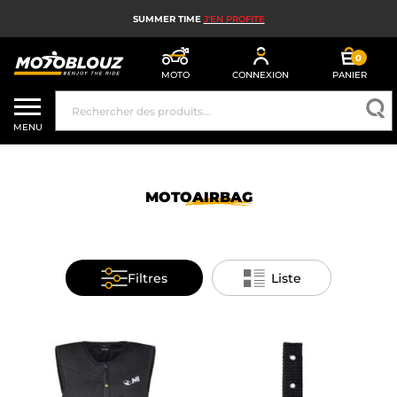
SUMMER TIME
J'EN PROFITE
0
MOTO
CONNEXION
PANIER
CASQUE MOTO
MENU
ÉQUIPEMENT MOTO HOMME
ÉQUIPEMENT MOTO FEMME
MOTOAIRBAG
MX, ENDURO ET TRIAL
HIGH TECH MOTO
Filtres
Liste
AIRBAG MOTO
PIÈCES MOTO ET OUTILLAGE
ACCESSOIRES MOTO