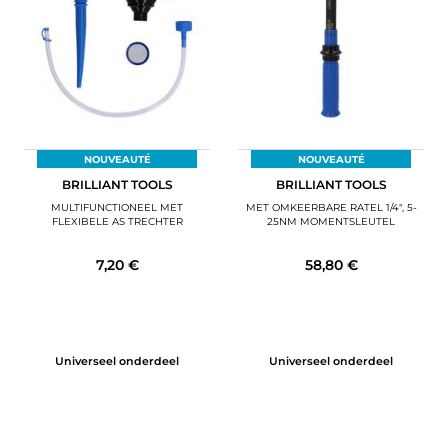
BAGAGE
SPORTKLEDING
AANBIEDINGEN EN GOEDE DEALS
CADEAUBONNEN
NOUVEAUTÉ
NOUVEAUTÉ
BRILLIANT TOOLS
BRILLIANT TOOLS
NL | EUR €
—
WIJZIGEN
MULTIFUNCTIONEEL MET
MET OMKEERBARE RATEL 1/4", 5-
FLEXIBELE AS TRECHTER
25NM MOMENTSLEUTEL
MERKEN
7,20 €
58,80 €
CONTACT MET ONS OPNEMEN
Universeel onderdeel
Universeel onderdeel