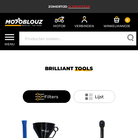
ZOMERTIJD
IK PROFITEER
0
MOTOR
VERBINDEN
WINKELMANDJE
MOTORHELM
MENU
MOTORUITRUSTING HEREN
MOTORUITRUSTING DAMES
BRILLIANT
TOOLS
MX, ENDURO EN TRAIL
HIGH TECH MOTORFIETS
Filters
Lijst
MOTORAIRBAG
MOTORONDERDELEN EN GEREEDSCHAP
MOTORACCESSOIRES