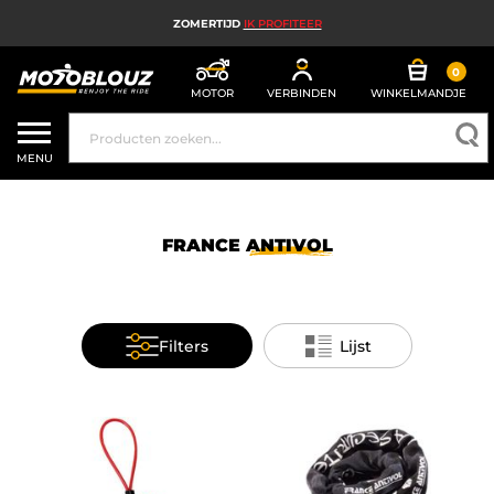
ZOMERTIJD
IK PROFITEER
0
MOTOR
VERBINDEN
WINKELMANDJE
MOTORHELM
MENU
MOTORUITRUSTING HEREN
MOTORUITRUSTING DAMES
FRANCE
ANTIVOL
MX, ENDURO EN TRAIL
HIGH TECH MOTORFIETS
Filters
Lijst
MOTORAIRBAG
MOTORONDERDELEN EN GEREEDSCHAP
MOTORACCESSOIRES