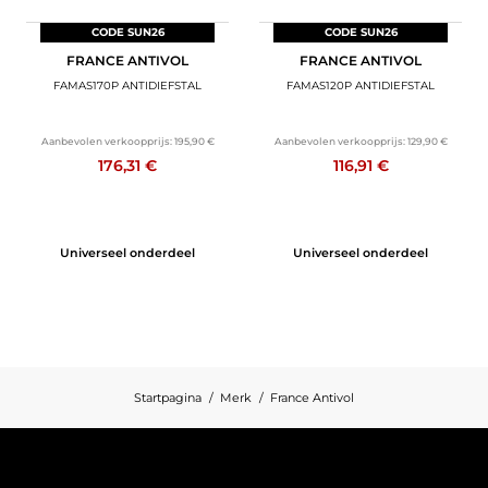
CODE SUN26
CODE SUN26
FRANCE ANTIVOL
FRANCE ANTIVOL
FAMAS170P ANTIDIEFSTAL
FAMAS120P ANTIDIEFSTAL
Aanbevolen verkoopprijs:
195,90 €
Aanbevolen verkoopprijs:
129,90 €
176,31 €
116,91 €
Universeel onderdeel
Universeel onderdeel
Startpagina
Merk
France Antivol