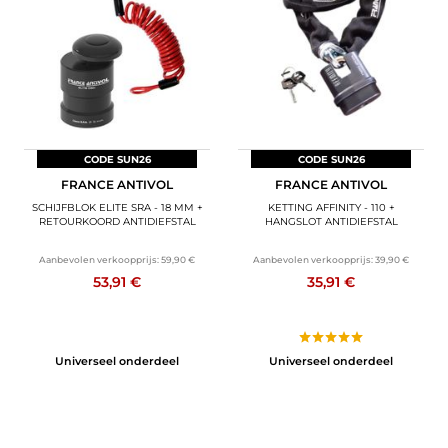
BAGAGE
SPORTKLEDING
AANBIEDINGEN EN GOEDE DEALS
CADEAUBONNEN
CODE SUN26
CODE SUN26
FRANCE ANTIVOL
FRANCE ANTIVOL
NL | EUR €
—
WIJZIGEN
SCHIJFBLOK ELITE SRA - 18 MM +
KETTING AFFINITY - 110 +
RETOURKOORD ANTIDIEFSTAL
HANGSLOT ANTIDIEFSTAL
MERKEN
Aanbevolen verkoopprijs:
59,90 €
Aanbevolen verkoopprijs:
39,90 €
53,91 €
35,91 €
CONTACT MET ONS OPNEMEN
Universeel onderdeel
Universeel onderdeel