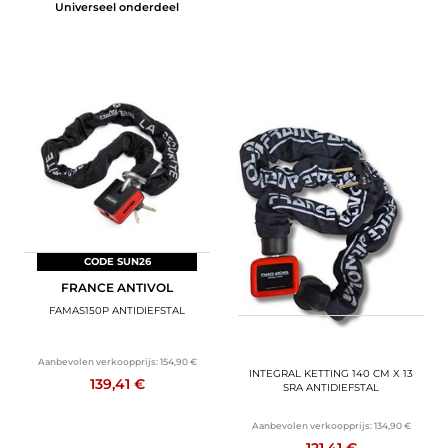
Universeel onderdeel
CODE SUN26
FRANCE ANTIVOL
FAMAS150P ANTIDIEFSTAL
CODE SUN26
FRANCE ANTIVOL
Aanbevolen verkoopprijs:
154,90 €
INTEGRAL KETTING 140 CM X 13
139,41 €
SRA ANTIDIEFSTAL
Aanbevolen verkoopprijs:
134,90 €
121,41 €