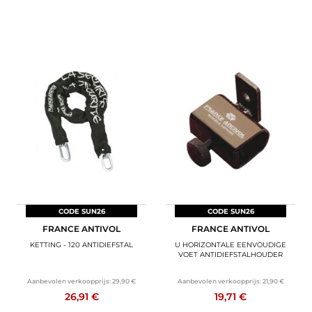
CODE SUN26
CODE SUN26
FRANCE ANTIVOL
FRANCE ANTIVOL
KETTING - 120 ANTIDIEFSTAL
U HORIZONTALE EENVOUDIGE
VOET ANTIDIEFSTALHOUDER
Aanbevolen verkoopprijs:
29,90 €
Aanbevolen verkoopprijs:
21,90 €
26,91 €
19,71 €