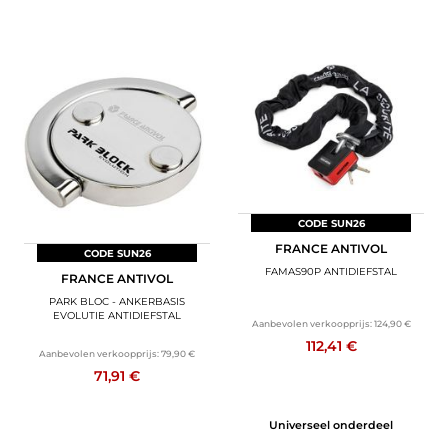
CODE SUN26
FRANCE ANTIVOL
CODE SUN26
FAMAS90P ANTIDIEFSTAL
FRANCE ANTIVOL
PARK BLOC - ANKERBASIS
EVOLUTIE ANTIDIEFSTAL
Aanbevolen verkoopprijs:
124,90 €
112,41 €
Aanbevolen verkoopprijs:
79,90 €
71,91 €
Universeel onderdeel