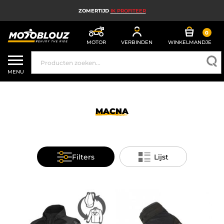
ZOMERTIJD
IK PROFITEER
0
MOTOR
VERBINDEN
WINKELMANDJE
MOTORHELM
MENU
MOTORUITRUSTING HEREN
MOTORUITRUSTING DAMES
MACNA
MX, ENDURO EN TRAIL
HIGH TECH MOTORFIETS
Filters
Lijst
MOTORAIRBAG
MOTORONDERDELEN EN GEREEDSCHAP
MOTORACCESSOIRES