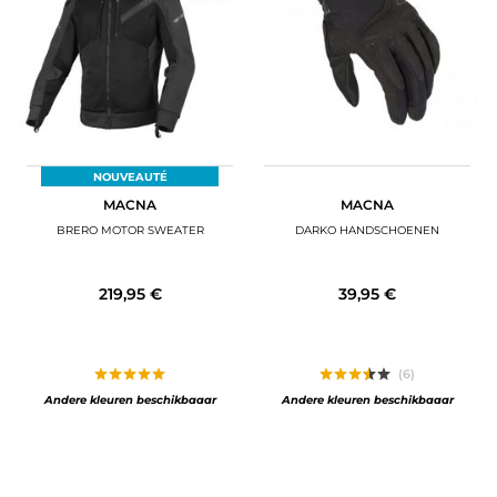
BAGAGE
SPORTKLEDING
AANBIEDINGEN EN GOEDE DEALS
CADEAUBONNEN
NOUVEAUTÉ
MACNA
MACNA
NL | EUR €
—
WIJZIGEN
BRERO MOTOR SWEATER
DARKO HANDSCHOENEN
MERKEN
219,95 €
39,95 €
CONTACT MET ONS OPNEMEN
(6)
Andere kleuren beschikbaaar
Andere kleuren beschikbaaar