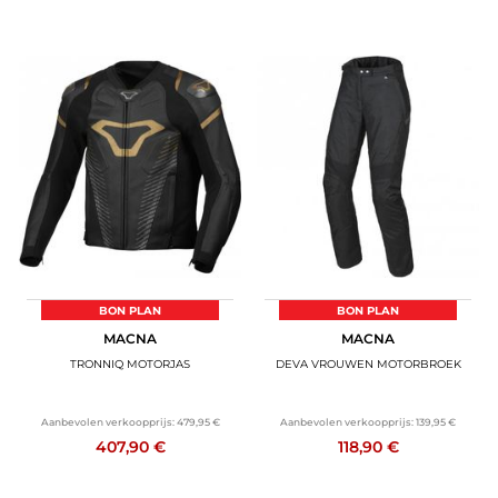
BON PLAN
BON PLAN
MACNA
MACNA
TRONNIQ MOTORJAS
DEVA VROUWEN MOTORBROEK
Aanbevolen verkoopprijs:
479,95 €
Aanbevolen verkoopprijs:
139,95 €
407,90 €
118,90 €