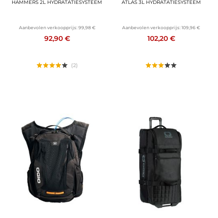
HAMMERS 2L HYDRATATIESYSTEEM
ATLAS 3L HYDRATATIESYSTEEM
Aanbevolen verkoopprijs:
99,98 €
Aanbevolen verkoopprijs:
109,96 €
92,90 €
102,20 €
(2)