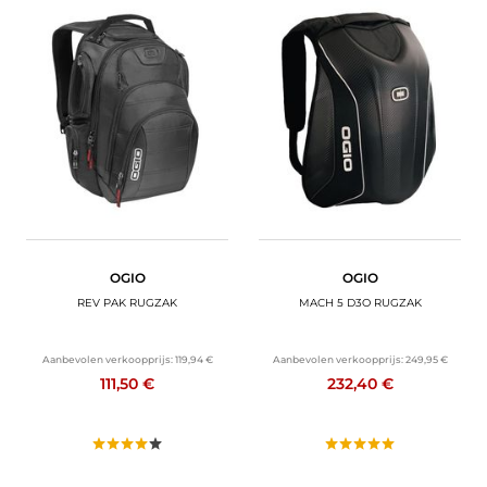
OGIO
OGIO
REV PAK RUGZAK
MACH 5 D3O RUGZAK
Aanbevolen verkoopprijs:
119,94 €
Aanbevolen verkoopprijs:
249,95 €
111,50 €
232,40 €