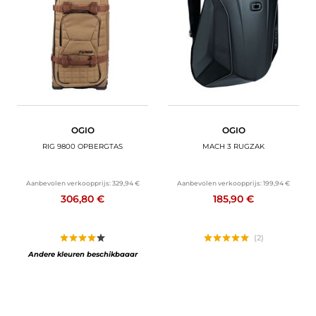
BAGAGE
SPORTKLEDING
AANBIEDINGEN EN GOEDE DEALS
CADEAUBONNEN
OGIO
OGIO
NL | EUR €
—
WIJZIGEN
RIG 9800 OPBERGTAS
MACH 3 RUGZAK
MERKEN
Aanbevolen verkoopprijs:
329,94 €
Aanbevolen verkoopprijs:
199,94 €
306,80 €
185,90 €
CONTACT MET ONS OPNEMEN
(2)
Andere kleuren beschikbaaar