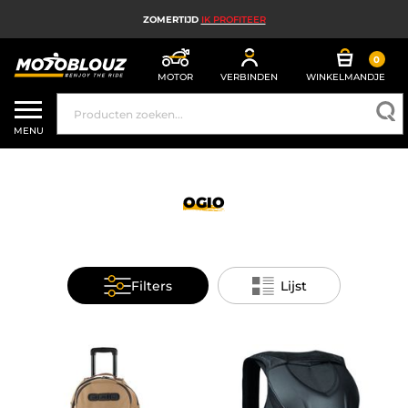
ZOMERTIJD
IK PROFITEER
0
MOTOR
VERBINDEN
WINKELMANDJE
MOTORHELM
MENU
MOTORUITRUSTING HEREN
MOTORUITRUSTING DAMES
OGIO
MX, ENDURO EN TRAIL
HIGH TECH MOTORFIETS
Filters
Lijst
MOTORAIRBAG
MOTORONDERDELEN EN GEREEDSCHAP
MOTORACCESSOIRES