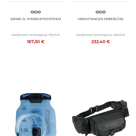
OGIO
OGIO
SAFARI 2L HYDRATATIESYSTEEM
VRACHTWAGEN OPBERGTAS
Aanbevolen verkoopprijs:
179,94 €
Aanbevolen verkoopprijs:
249,95 €
167,30 €
232,40 €