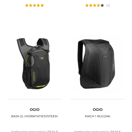
(2)
OGIO
OGIO
BAJA 2L HYDRATATIESYSTEEM
MACH 1 RUGZAK
Aanbevolen verkoopprijs:
139,94 €
Aanbevolen verkoopprijs:
159,95 €