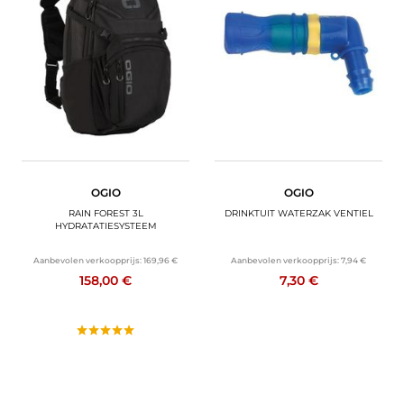
OGIO
OGIO
RAIN FOREST 3L
DRINKTUIT WATERZAK VENTIEL
HYDRATATIESYSTEEM
Aanbevolen verkoopprijs:
169,96 €
Aanbevolen verkoopprijs:
7,94 €
158,00 €
7,30 €