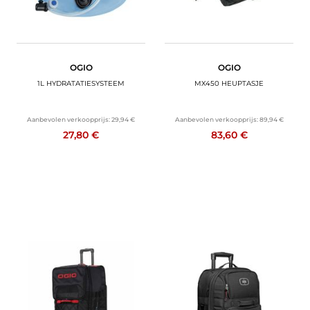
OGIO
OGIO
1L HYDRATATIESYSTEEM
MX450 HEUPTASJE
Aanbevolen verkoopprijs:
29,94 €
Aanbevolen verkoopprijs:
89,94 €
27,80 €
83,60 €