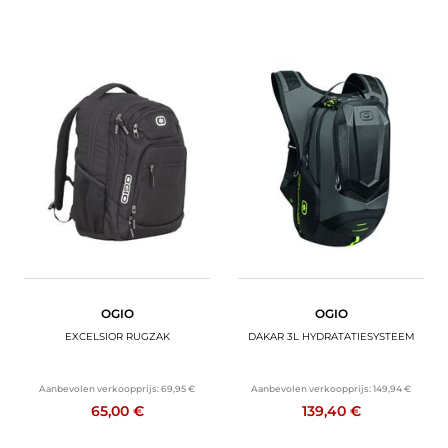
OGIO
OGIO
EXCELSIOR RUGZAK
DAKAR 3L HYDRATATIESYSTEEM
Aanbevolen verkoopprijs:
69,95 €
Aanbevolen verkoopprijs:
149,94 €
65,00 €
139,40 €