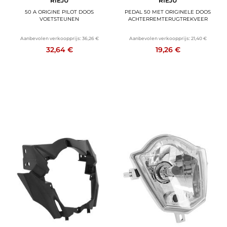
RIEJU
RIEJU
50 A ORIGINE PILOT DOOS
PEDAL 50 MET ORIGINELE DOOS
VOETSTEUNEN
ACHTERREMTERUGTREKVEER
Aanbevolen verkoopprijs:
36,26 €
Aanbevolen verkoopprijs:
21,40 €
32,64 €
19,26 €