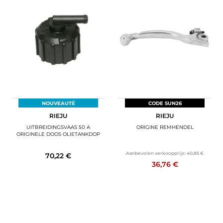
NOUVEAUTÉ
CODE SUN26
RIEJU
RIEJU
UITBREIDINGSVAAS 50 A
ORIGINE REMHENDEL
ORIGINELE DOOS OLIETANKDOP
Aanbevolen verkoopprijs:
40,85 €
70,22 €
36,76 €