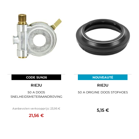
CODE SUN26
NOUVEAUTÉ
RIEJU
RIEJU
50 A DOOS
50 A ORIGINE DOOS STOFHOES
SNELHEIDSMETERAANDRIJVING
Aanbevolen verkoopprijs:
23,95 €
5,15 €
21,56 €