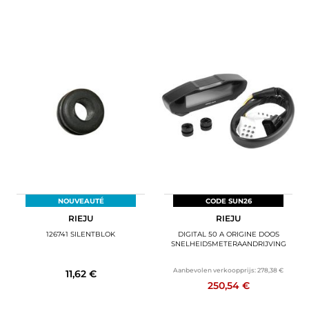
NOUVEAUTÉ
CODE SUN26
RIEJU
RIEJU
126741 SILENTBLOK
DIGITAL 50 A ORIGINE DOOS
SNELHEIDSMETERAANDRIJVING
Aanbevolen verkoopprijs:
278,38 €
11,62 €
250,54 €