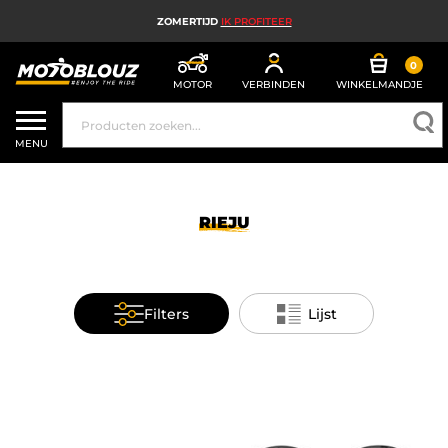
ZOMERTIJD
IK PROFITEER
0
MOTOR
VERBINDEN
WINKELMANDJE
MOTORHELM
MENU
MOTORUITRUSTING HEREN
MOTORUITRUSTING DAMES
RIEJU
MX, ENDURO EN TRAIL
HIGH TECH MOTORFIETS
Filters
Lijst
MOTORAIRBAG
MOTORONDERDELEN EN GEREEDSCHAP
MOTORACCESSOIRES