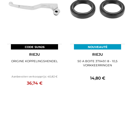
BAGAGE
SPORTKLEDING
AANBIEDINGEN EN GOEDE DEALS
CADEAUBONNEN
CODE SUN26
NOUVEAUTÉ
RIEJU
RIEJU
NL | EUR €
—
WIJZIGEN
ORIGINE KOPPELINGSHENDEL
50 A BOITE 37X49.1 8 - 10,5
VORKKEERRINGEN
MERKEN
Aanbevolen verkoopprijs:
40,82 €
14,80 €
36,74 €
CONTACT MET ONS OPNEMEN