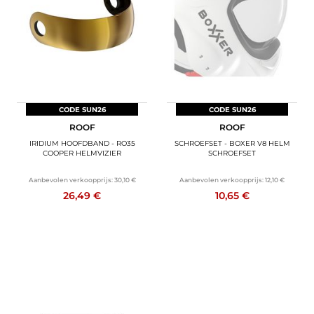
CODE SUN26
CODE SUN26
ROOF
ROOF
IRIDIUM HOOFDBAND - RO35
SCHROEFSET - BOXER V8 HELM
COOPER HELMVIZIER
SCHROEFSET
Aanbevolen verkoopprijs:
30,10 €
Aanbevolen verkoopprijs:
12,10 €
26,49 €
10,65 €