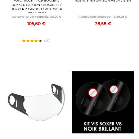
FOTOTROOP - RO9 BOXXER /
RO9 WISPER CARBON HELMVIZIER
BOXXER CARBON / BOXXER 2 /
BOXXER 2 CARBON / ROADSTER
HELMVIZIER
Aanbevolen verkoopprijs:
120,00 €
Aanbevolen verkoopprijs:
89,29 €
105,60 €
78,58 €
(20)