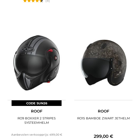
(8)
CODE SUN26
ROOF
ROOF
RO9 BOXXER 2 STRIPES
RO15 BAMBOE ZWART JETHELM
SYSTEEMHELM
Aanbevolen verkoopprijs:
499,00 €
299,00 €