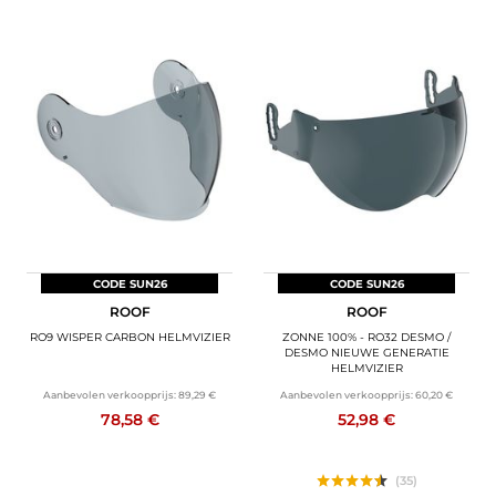
CODE SUN26
CODE SUN26
ROOF
ROOF
RO9 WISPER CARBON HELMVIZIER
ZONNE 100% - RO32 DESMO /
DESMO NIEUWE GENERATIE
HELMVIZIER
Aanbevolen verkoopprijs:
89,29 €
Aanbevolen verkoopprijs:
60,20 €
78,58 €
52,98 €
(35)