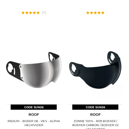
(7)
CODE SUN26
CODE SUN26
ROOF
ROOF
IRIDIUM - BOXER V8 - V8 S - ALPHA
ZONNE 100% - RO9 BOXXER /
HELMVIZIER
BOXXER CARBON / BOXXER V2