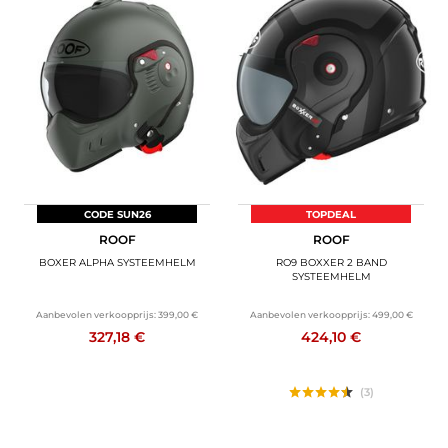
CODE SUN26
TOPDEAL
ROOF
ROOF
BOXER ALPHA SYSTEEMHELM
RO9 BOXXER 2 BAND
SYSTEEMHELM
Aanbevolen verkoopprijs:
399,00 €
Aanbevolen verkoopprijs:
499,00 €
327,18 €
424,10 €
(3)