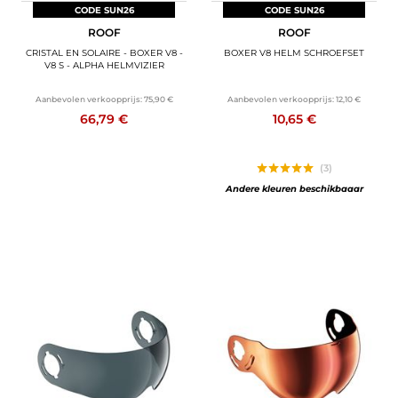
CODE SUN26
CODE SUN26
ROOF
ROOF
CRISTAL EN SOLAIRE - BOXER V8 -
BOXER V8 HELM SCHROEFSET
V8 S - ALPHA HELMVIZIER
Aanbevolen verkoopprijs:
75,90 €
Aanbevolen verkoopprijs:
12,10 €
66,79 €
10,65 €
(3)
Andere kleuren beschikbaaar