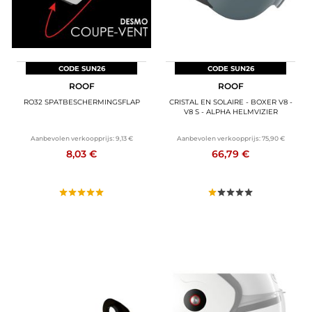
CODE SUN26
CODE SUN26
ROOF
ROOF
RO32 SPATBESCHERMINGSFLAP
CRISTAL EN SOLAIRE - BOXER V8 -
V8 S - ALPHA HELMVIZIER
Aanbevolen verkoopprijs:
9,13 €
Aanbevolen verkoopprijs:
75,90 €
8,03 €
66,79 €