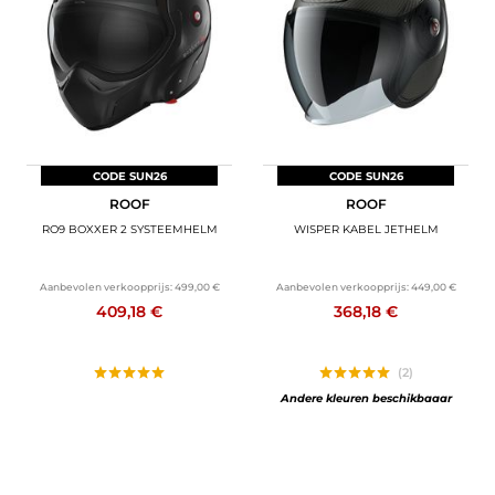
BAGAGE
SPORTKLEDING
AANBIEDINGEN EN GOEDE DEALS
CADEAUBONNEN
CODE SUN26
CODE SUN26
ROOF
ROOF
NL | EUR €
—
WIJZIGEN
RO9 BOXXER 2 SYSTEEMHELM
WISPER KABEL JETHELM
MERKEN
Aanbevolen verkoopprijs:
499,00 €
Aanbevolen verkoopprijs:
449,00 €
409,18 €
368,18 €
CONTACT MET ONS OPNEMEN
(2)
Andere kleuren beschikbaaar