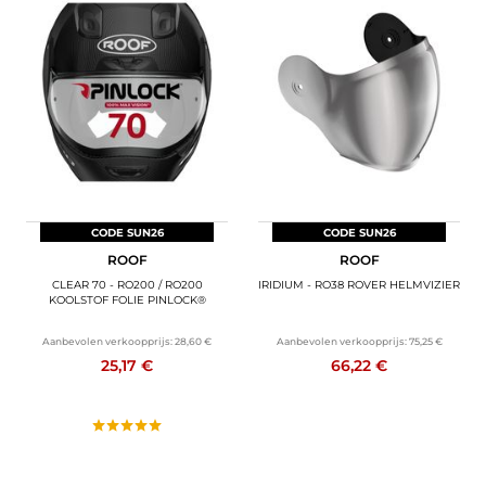
CODE SUN26
CODE SUN26
ROOF
ROOF
CLEAR 70 - RO200 / RO200
IRIDIUM - RO38 ROVER HELMVIZIER
KOOLSTOF FOLIE PINLOCK®
Aanbevolen verkoopprijs:
28,60 €
Aanbevolen verkoopprijs:
75,25 €
25,17 €
66,22 €