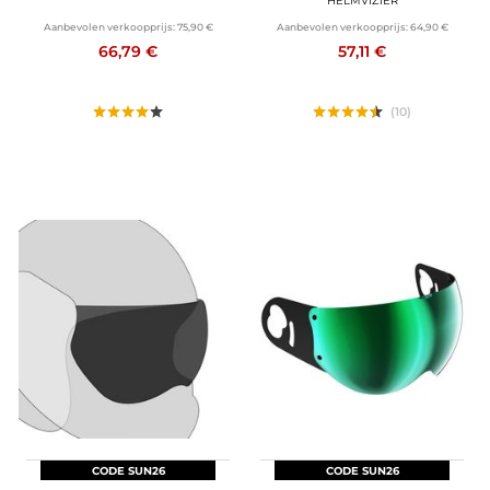
HELMVIZIER
Aanbevolen verkoopprijs:
75,90 €
Aanbevolen verkoopprijs:
64,90 €
66,79 €
57,11 €
(10)
CODE SUN26
CODE SUN26