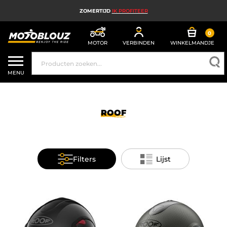
ZOMERTIJD
IK PROFITEER
0
MOTOR
VERBINDEN
WINKELMANDJE
MOTORHELM
MENU
MOTORUITRUSTING HEREN
MOTORUITRUSTING DAMES
ROOF
MX, ENDURO EN TRAIL
HIGH TECH MOTORFIETS
Filters
Lijst
MOTORAIRBAG
MOTORONDERDELEN EN GEREEDSCHAP
MOTORACCESSOIRES