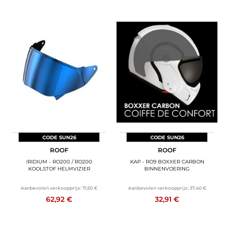
CODE SUN26
CODE SUN26
ROOF
ROOF
IRIDIUM - RO200 / RO200
KAP - RO9 BOXXER CARBON
KOOLSTOF HELMVIZIER
BINNENVOERING
Aanbevolen verkoopprijs:
71,50 €
Aanbevolen verkoopprijs:
37,40 €
62,92 €
32,91 €