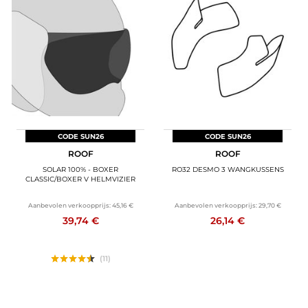
CODE SUN26
CODE SUN26
ROOF
ROOF
SOLAR 100% - BOXER
RO32 DESMO 3 WANGKUSSENS
CLASSIC/BOXER V HELMVIZIER
Aanbevolen verkoopprijs:
45,16 €
Aanbevolen verkoopprijs:
29,70 €
39,74 €
26,14 €
(11)