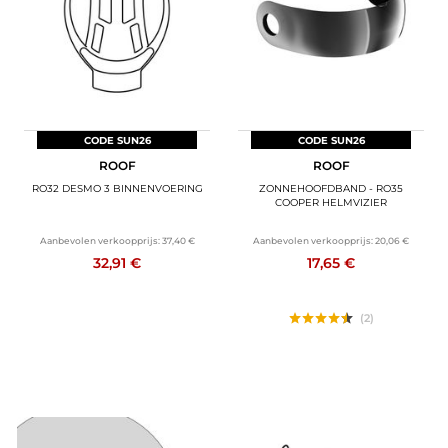
CODE SUN26
CODE SUN26
ROOF
ROOF
RO32 DESMO 3 BINNENVOERING
ZONNEHOOFDBAND - RO35
COOPER HELMVIZIER
Aanbevolen verkoopprijs:
37,40 €
Aanbevolen verkoopprijs:
20,06 €
32,91 €
17,65 €
(2)