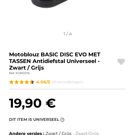
BAGAGE
SPORTKLEDING
AANBIEDINGEN EN GOEDE DEALS
1 / 4
CADEAUBONNEN
Motoblouz BASIC DISC EVO MET
NL | EUR €
—
WIJZIGEN
TASSEN Antidiefstal Universeel -
Zwart / Grijs
Ref: KOR0016
MERKEN
4.06/5
(85 beoordelingen)
CONTACT MET ONS OPNEMEN
19,90 €
DIT ITEM IS UNIVERSEEL
?
Andere versies :
Zwart / Grijs
- Zwart/Grijs