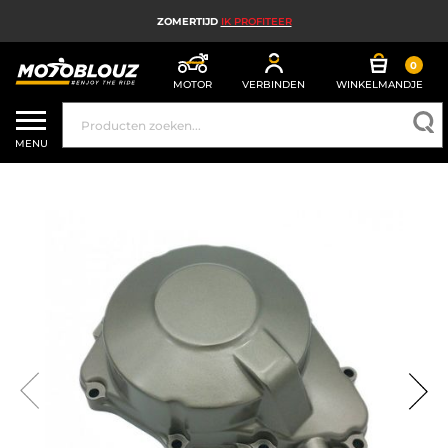
ZOMERTIJD
IK PROFITEER
0
MOTOR
VERBINDEN
WINKELMANDJE
MOTORHELM
MENU
MOTORUITRUSTING HEREN
MOTORUITRUSTING DAMES
MX, ENDURO EN TRAIL
HIGH TECH MOTORFIETS
MOTORAIRBAG
MOTORONDERDELEN EN GEREEDSCHAP
MOTORACCESSOIRES