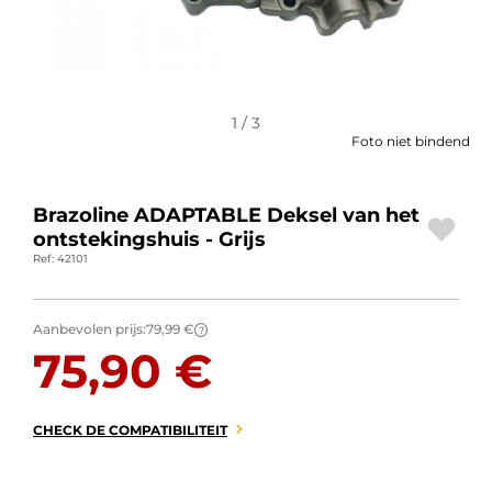
BAGAGE
SPORTKLEDING
AANBIEDINGEN EN GOEDE DEALS
1 / 3
Foto niet bindend
CADEAUBONNEN
Brazoline ADAPTABLE Deksel van het
NL | EUR €
—
WIJZIGEN
ontstekingshuis - Grijs
Ref: 42101
MERKEN
CONTACT MET ONS OPNEMEN
Aanbevolen prijs:
79,99 €
?
75,90 €
CHECK DE COMPATIBILITEIT