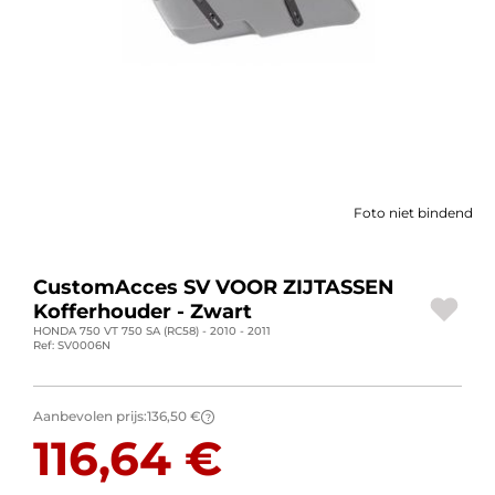
BAGAGE
SPORTKLEDING
AANBIEDINGEN EN GOEDE DEALS
CADEAUBONNEN
Foto niet bindend
NL | EUR €
—
WIJZIGEN
MERKEN
CustomAcces SV VOOR ZIJTASSEN
Kofferhouder - Zwart
CONTACT MET ONS OPNEMEN
HONDA 750 VT 750 SA (RC58) - 2010 - 2011
Ref: SV0006N
Aanbevolen prijs:
136,50 €
?
116,64 €