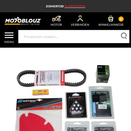
ZOMERTIJD
IK PROFITEER
0
MOTOR
VERBINDEN
WINKELMANDJE
MOTORHELM
MENU
MOTORUITRUSTING HEREN
MOTORUITRUSTING DAMES
MX, ENDURO EN TRAIL
HIGH TECH MOTORFIETS
MOTORAIRBAG
MOTORONDERDELEN EN GEREEDSCHAP
MOTORACCESSOIRES