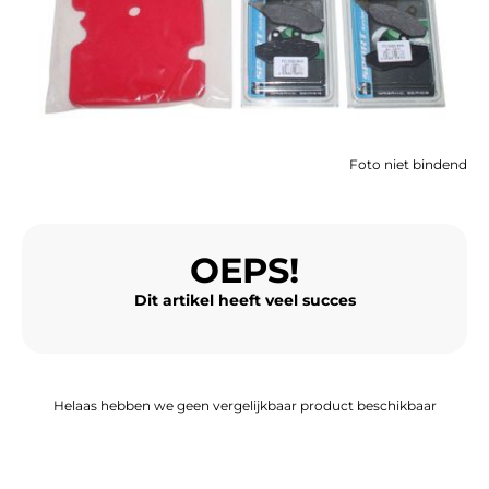
BAGAGE
SPORTKLEDING
AANBIEDINGEN EN GOEDE DEALS
Foto niet bindend
CADEAUBONNEN
NL | EUR €
—
WIJZIGEN
OEPS!
MERKEN
Dit artikel heeft veel succes
CONTACT MET ONS OPNEMEN
Helaas hebben we geen vergelijkbaar product beschikbaar