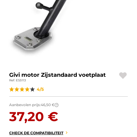
BAGAGE
SPORTKLEDING
AANBIEDINGEN EN GOEDE DEALS
CADEAUBONNEN
NL | EUR €
—
WIJZIGEN
Givi motor Zijstandaard voetplaat
MERKEN
Ref: ES5113
CONTACT MET ONS OPNEMEN
4/5
Aanbevolen prijs:
46,50 €
?
37,20 €
CHECK DE COMPATIBILITEIT