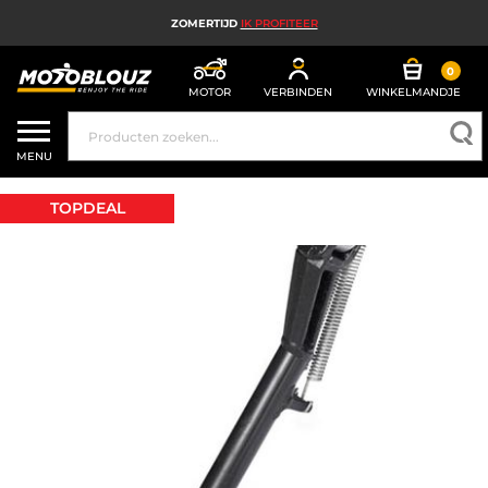
ZOMERTIJD
IK PROFITEER
0
MOTOR
VERBINDEN
WINKELMANDJE
MOTORHELM
MENU
MOTORUITRUSTING HEREN
TOPDEAL
MOTORUITRUSTING DAMES
MX, ENDURO EN TRAIL
HIGH TECH MOTORFIETS
MOTORAIRBAG
MOTORONDERDELEN EN GEREEDSCHAP
MOTORACCESSOIRES